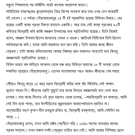
স্কুলে শিক্ষকতার পর দার্জিলিং লরেট কলেজে অধ্যাপনা করেন।
সাহিত্যিক তারাশঙ্কর বন্দ্যোপাধ্যায় নিয়ে বিশেষ গবেষণা করে তার ওপর বেশ কয়েকটি
বই লেখেন। এ পর্যন্ত গৌরমোহনবাবুর ১৪ টি বই প্রকাশিত হয়েছে বিভিন্ন বিষয়ে। বের
হয়েছে একটি কাব্য গ্রন্থ বিষণ্ণ বাতাসে একাকি। আর তার সেই কাব্য গ্রন্থের ৯০টি
কবিতায় বিদ্রোহী কবি কাজি নজরুল ইসলামের ভাব প্রতিফলিত হয়েছে। তিনি নিজেই
বলেন, নজরুল ইসলাম ছিলেন মানবতার সেবক ও ধারক। জাতিধর্ম নির্বিশেষে তিনি ছিলেন
সর্বসাধারণের কবি। তাকে আমি মহামানব বলে মনে করি। তিনি আমার কাছে জীবন
প্রেরনা। তাই আমার কবিতাগুলোয় আমার নিজস্ব ধরন থাকলেও সবেতেই ভাব কিন্তু
নজরুলেরই প্রতিফলিত হয়েছে।
নিখিল ভারত বঙ্গ সাহিত্য সম্মেলন থেকে শুরু করে বিভিন্ন স্থানের ১৮ টি সংস্থা থেকে
সম্মানিত হয়েছেন গৌরমোহনবাবু। এতসব ভালোবাসার পরও আজও জীবনের শেষ সময়ে
পৌঁছেও কিন্তু মাত্র ১৪ বছর বয়সে বিদ্রোহী কবির সঙ্গে পাঁচ মিনিটের সেই সাক্ষাৎ
ভুলতে পারেন নি। জীবনের প্রতি মুহূর্তে তার মনের ভিতরে নজরুলেরই ভাব খেলা করে
চলেছে। তার মনের ভিতরে এই বৃদ্ধ বয়সেও বেজে চলেছে, –মহাবিদ্রোহি রন ক্লান্ত, আমি
সেই দিন হবো শান্ত, যবে উৎপীড়িতের ক্রন্দনরোল আকাশেবাতাসে ধ্বনিবে না।
অত্যাচারীর খড়গ কৃপাণ ভীম রনভুমে রনিবে না, বিদ্রোহী রনক্লান্ত, আমি সেইদিন হব
শান্ত –।
গৌরমোহনবাবু বলেন, তখন আমি অষ্টম শ্রেণীতে পড়ি। ১৯৪৬ সালের নভেম্বর মাসের
প্রথম সপ্তাহ। তখন সকাল দশটা।প্রকৃত তারিখ মনে নেই। আমি আমার পিসিমার ছেলে