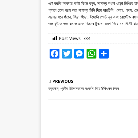
এই বরফি আকারে কাটা ডিমে হলুদ, সামান্য লংকা গুড়ো মিশিয়ে হ
প্যানে তেল গরম করে সামান্য চিনি দিয়ে দারচিনি, এলাচ, লবঙ্গ,
এরপর ধনে গুঁড়ো, জিরা গুঁড়ো, টমেটো পেস্ট নুন এবং রোস্টেড ব্
জল ফুটতে শুরু করলে এতে ডিমের টুকরো গুলো দিয়ে ১০ মিনিট রা
Post Views:
784
F
T
M
W
S
a
w
e
h
h
c
it
ss
at
ar
e
te
e
s
e
PREVIOUS
রক্তদান, প্রবীন চিকিৎসকদের সংবর্ধনা দিয়ে চিকিৎসক দিবস
b
r
n
A
o
g
p
o
e
p
k
r