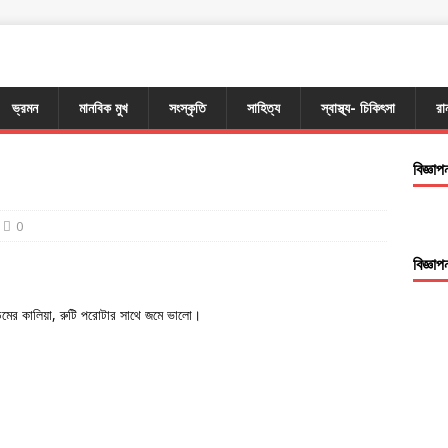
ভ্রমন
মানবিক মুখ
সংস্কৃতি
সাহিত্য
স্বাস্থ্য- চিকিৎসা
রা
বিজ্ঞাপ
0
বিজ্ঞাপ
মের কালিয়া, রুটি পরোটার সাথে জমে ভালো।