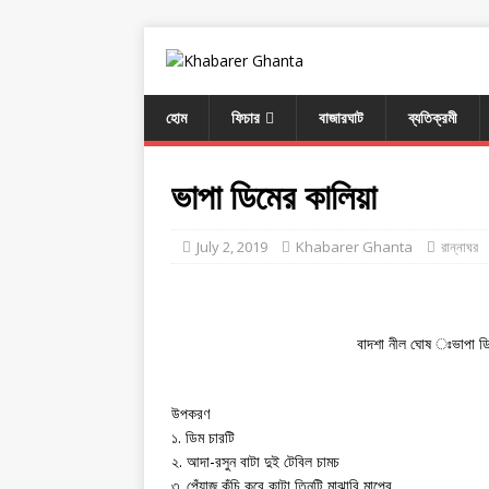
হোম
ফিচার
বাজারঘাট
ব্যতিক্রমী
ভাপা ডিমের কালিয়া
July 2, 2019
Khabarer Ghanta
রান্নাঘর
বাদশা নীল ঘোষ ঃভাপা ডি
উপকরণ
১. ডিম চারটি
২. আদা-রসুন বাটা দুই টেবিল চামচ
৩. পেঁয়াজ কুঁচি করে কাটা,তিনটি মাঝারি মাপের