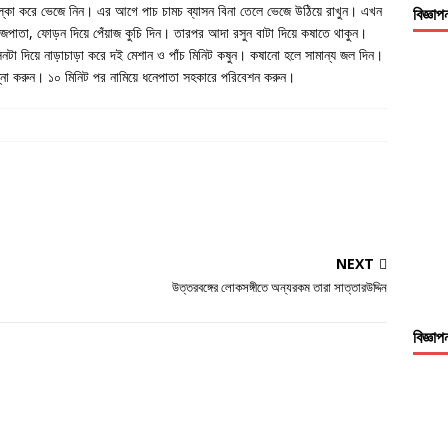
াল্কা করে ভেজে নিন। এর আগে পাচ চামচ ব্যাসন বিনা তেলে ভেজে উঠিয়ে রাখুন। এখন
বিজ্ঞাপ
 তেজপাতা, ফোড়ন দিয়ে পেঁয়াজ কুচি দিন। তারপর আদা রসুন বাটা দিয়ে কষাতে থাকুন।
যাসনটা দিয়ে নাড়াচাড়া করে দই মেশান ও পাঁচ মিনিট কষুন। কষানো হলে সামান্য জল দিন।
ন্না করুন। ১০ মিনিট পর নামিয়ে ধনেপাতা সহকারে পরিবেশন করুন।
NEXT
উত্তরবঙ্গের লোকসঙ্গীতে অন্যরকম তারা সাত্তারউদ্দিন
বিজ্ঞাপ