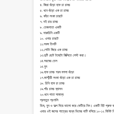
৪. জিরা গুঁড়ো হাফ চা চামচ
৫. ধনে গুঁড়ো এক চা চামচ
৬. কাঁচা লংকা চারটে
৭. দই চার চামচ
৮. তেজপাতা একটি
৯. দারুচিনি একটি
১০. এলাচ চারটে
১১.লবঙ্গ তিনটি
১২.গোটা জিরে এক চামচ
১৩.দুটি ছোট টমেটো মিক্সিতে পেস্ট করা।
১৪.সরষের তেল
১৫.নুন
১৬.হাফ চামচ গরম মশলা গুঁড়ো
১৭.কাশ্মীরী লংকা গুঁড়ো এক চা চামচ
১৮. চিনি হাফ চা চামচ
১৯.পাঁচ চামচ ব্যাসন
২০.ধনে পাতা সামান্য
প্রস্তুত প্রণালি
ডিম, নুন ও অল্প দিয়ে ভালো করে ফেটিয়ে নিন। একটি হিট প্রুফ 
এবার ওই জলের পাত্রের মধ্যে ডিমের বাটি বসিয়ে ১০-১২ মিনিট