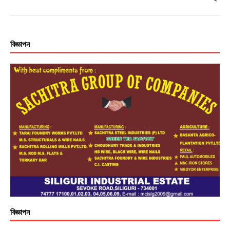
বিজ্ঞাপন
বিজ্ঞাপন