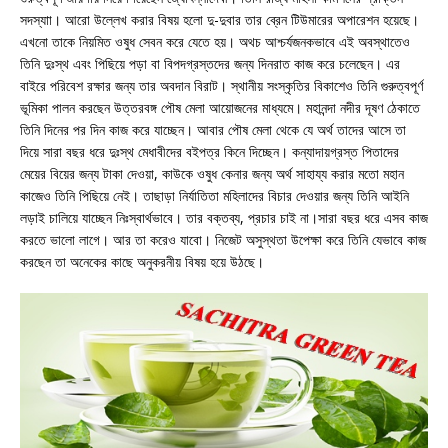
সদস্যাা। আরো উল্লেখ করার বিষয় হলো দু-দুবার তার ব্রেন টিউমারের অপারেশন হয়েছে।
এখনো তাকে নিয়মিত ওষুধ সেবন করে যেতে হয়। অথচ আশ্চর্যজনকভাবে এই অবস্থাতেও
তিনি দুঃস্থ এবং পিছিয়ে পড়া বা বিপদগ্রস্তদের জন্য দিনরাত কাজ করে চলেছেন। এর
বাইরে পরিবেশ রক্ষার জন্য তার অবদান বিরাট। স্থানীয় সংস্কৃতির বিকাশেও তিনি গুরুত্বপূর্ণ
ভূমিকা পালন করছেন উত্তরবঙ্গ পৌষ মেলা আয়োজনের মাধ্যমে। মহানন্দা নদীর দূষণ ঠেকাতে
তিনি দিনের পর দিন কাজ করে যাচ্ছেন। আবার পৌষ মেলা থেকে যে অর্থ তাদের আসে তা
দিয়ে সারা বছর ধরে দুঃস্থ মেধাবীদের বইপত্র কিনে দিচ্ছেন। কন্যাদায়গ্রস্ত পিতাদের
মেয়ের বিয়ের জন্য টাকা দেওয়া, কাউকে ওষুধ কেনার জন্য অর্থ সাহায্য করার মতো মহান
কাজেও তিনি পিছিয়ে নেই। তাছাড়া নির্যাতিতা মহিলাদের বিচার দেওয়ার জন্য তিনি আইনি
লড়াই চালিয়ে যাচ্ছেন নিঃস্বার্থভাবে। তার বক্তব্য, প্রচার চাই না।সারা বছর ধরে এসব কাজ
করতে ভালো লাগে। আর তা করেও যাবো। নিজেট অসুস্থতা উপেক্ষা করে তিনি যেভাবে কাজ
করছেন তা অনেকের কাছে অনুকরনীয় বিষয় হয়ে উঠছে।