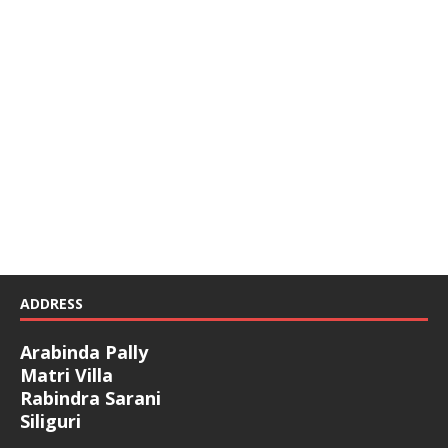
ADDRESS
Arabinda Pally
Matri Villa
Rabindra Sarani
Siliguri