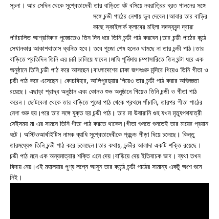
সূচনা। আর সেদিন থেকে সুশ্বেতাদেবী তার বাড়িতে ঘট বসিয়ে নবরাত্রির ব্রত পালনের সঙ্গে
সঙ্গে চন্ডী পাঠের নেশায় ডুব দেবেন।
আবার তার বাড়ির
কাছে স্কাইলার্ক ক্লাবের মহিলা সদস্যবৃন্দ দ্বারা
পরিচালিত আশ্রমিকার পুজোতেও তিন দিন ধরে তিনি চন্ডী পাঠ করবেন।তার চন্ডী পাঠের কন্ঠে
সেখানকার আকাশবাতাস ধ্বনিত হবে। তবে পুজো শেষ হলেও থামছে না তার চন্ডী পাঠ।তার
বাড়িতে প্রতিদিন তিনি এর চর্চা চালিয়ে যাবেন।মাঘি পূর্নিমায় চম্পাসারিতে তিন ঘন্টা ধরে এক
অনুষ্ঠানে তিনি চন্ডী পাঠ করে আসছেন।বাংলাদেশের ঢাকা জগৎগুরু মন্দিরে গিয়েও তিনি গীতা ও
চন্ডী পাঠ করে এসেছেন। কোচবিহার, আলিপুরদুয়ার গিয়েও তার চন্ডী পাঠ করার অভিজ্ঞতা
রয়েছে। এছাড়া শ্রাদ্ধ অনুষ্ঠান এবং কোনও শুভ অনুষ্ঠানে গিয়েও তিনি চন্ডী ও গীতা পাঠ
করেন। ছোটবেলা থেকে তার বাড়িতে পুজো পাঠ থেকে প্রথমে পাঁচালি, তারপর গীতা পাঠের
নেশা শুরু হয়।পরে তার সঙ্গে যুক্ত হয় চন্ডী পাঠ। তার মা উষারানি গুহ যখন মৃত্যুপথযাত্রী
সেইসময় মা এর সামনে তিনি গীতা পাঠ করতে থাকেন।গীতা শুনতে শুনতেই তার মায়ের প্রয়ান
ঘটে। অস্টিওআর্থাইটিস নামক ব্যাধি সুশ্বেতাদেবীকে প্রচন্ড পীড়া দিয়ে চলেছে। কিন্তু
তারমধ্যেও তিনি চন্ডী পাঠ করে চলেছেন।তার কথায়, চন্ডীর আলাদা একটি শক্তি রয়েছে।
চন্ডী পাঠ মনে এক অন্যমাত্রার শক্তি এনে দেয়।বাড়িয়ে দেয় ইতিবাচক ভাব। ব্যথা তখন
বিদায় নেয়।এই মহালয়ার পুণ্য লগ্নে আসুন তার কন্ঠেে চন্ডী পাঠের সামান্য একটু অংশ শুনে
নিই।