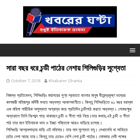
সারা বছর ধরে চন্ডী পাঠের নেশায় শিলিগুড়ির সুশ্বেতা
October 7, 2018
Khabarer Ghanta
নিজস্ব প্রতিবেদন, শিলিগুড়িঃ মহালয়ের পুণ্য প্রভাতে বাংলার মানুষ বীরেন্দ্রকৃষ্ণ ভদ্রের
কালজয়ী মহিষাসুর মর্দিনী শুনতে অভ্যস্ত আকাশবাণীতে। কিন্তু শিলিগুড়িতে ৬১ বছর বয়স্কা
এক মহিলা শারীরিক অসুস্থতা অগ্রাহ্য করে প্রতিদিন চন্ডীপাঠ করতে অভ্যস্ত। লোকচক্ষুর
অন্তরালে তিনি নিঃশব্দে পড়ে থাকছেন চন্ডী ও গীতা পাঠ নিয়ে।তার কথায়,এই চন্ডী ও গীতা
পাঠ তার মনে ইতিবাচক ভাব ও ইচ্ছা শক্তিকে আরও বাড়িয়ে চলেছে।
শিলিগুড়ি আশ্রমপাড়ায় বাড়ি এই মহিলার। তার নাম সুশ্বেতা বসু। লেখালেখি বা সাহিত্য
চর্চার নেশা আছে তার। কিন্তু তার চেয়েও বেশি নেশা চন্ডী পাঠের। সোমবার দেবী পক্ষের