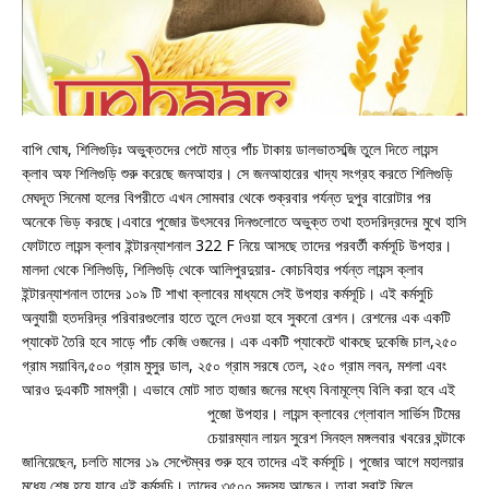
বাপি ঘোষ, শিলিগুড়িঃ অভুক্তদের পেটে মাত্র পাঁচ টাকায় ডালভাতসব্জি তুলে দিতে লায়ন্স
ক্লাব অফ শিলিগুড়ি শুরু করেছে জনআহার। সে জনআহারের খাদ্য সংগ্রহ করতে শিলিগুড়ি
মেঘদূত সিনেমা হলের বিপরীতে এখন সোমবার থেকে শুক্রবার পর্যন্ত দুপুর বারোটার পর
অনেকে ভিড় করছে।এবারে পুজোর উৎসবের দিনগুলোতে অভুক্ত তথা হতদরিদ্রদের মুখে হাসি
ফোটাতে লায়ন্স ক্লাব ইন্টারন্যাশনাল 322 F নিয়ে আসছে তাদের পরবর্তী কর্মসূচি উপহার।
মালদা থেকে শিলিগুড়ি, শিলিগুড়ি থেকে আলিপুরদুয়ার- কোচবিহার পর্যন্ত লায়ন্স ক্লাব
ইন্টারন্যাশনাল তাদের ১০৯ টি শাখা ক্লাবের মাধ্যমে সেই উপহার কর্মসূচি। এই কর্মসুচি
অনুযায়ী হতদরিদ্র পরিবারগুলোর হাতে তুলে দেওয়া হবে সুকনো রেশন। রেশনের এক একটি
প্যাকেট তৈরি হবে সাড়ে পাঁচ কেজি ওজনের। এক একটি প্যাকেটে থাকছে দুকেজি চাল,২৫০
গ্রাম সয়াবিন,৫০০ গ্রাম মুসুর ডাল, ২৫০ গ্রাম সরষে তেল, ২৫০ গ্রাম লবন, মশলা এবং
আরও দুএকটি সামগ্রী। এভাবে মোট সাত হাজার জনের মধ্যে বিনামূল্যে বিলি করা হবে এই
পুজো উপহার।
লায়ন্স ক্লাবের গ্লোবাল সার্ভিস টিমের
চেয়ারম্যান লায়ন সুরেশ সিনহল মঙ্গলবার খবরের ঘন্টাকে
জানিয়েছেন, চলতি মাসের ১৯ সেপ্টেম্বর শুরু হবে তাদের এই কর্মসূচি। পুজোর আগে মহালয়ার
মধ্যে শেষ হয়ে যাবে এই কর্মসূচি। তাদের ৩৫০০ সদস্য আছেন। তারা সবাই মিলে