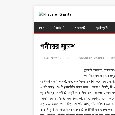
হোম
ফিচার
বাজারঘাট
ব্যতিক্রমী
পনীরের সন্দেশ
August 17, 2018
Khabarer Ghanta
রান
ইন্দ্রানী চক্রবর্তী, শিলি
করা নিয়ে বলবো। এর জন্য
ফোটানো মালাই সমেত), কনডেনস মিল্ক ১ কাপ, গুঁড়ো দুধ ১ কাপ,
(গ্রেট করা) ৫/৬ টি (গারনিসিং করার জন্য), কেশর ১ চিমটে, ঘি 
প্রণালিঃ প্রথমে পনীরটা গ্রেট করে নিতে হবে। তারপর ১ কাপ মা
পনীরটা দুধ আর চিনির মধ্যে দিয়ে ভালো করে মেশাতে হবে। ভাল
নাড়াচাড়া করতে হবে। গুঁড়ো দুধ যেটা আছে সেটা পনীরের জলা ভাব
করে মিশ্রণটাতে দিতে হবে। এবং সেটা ৫ মিনিট ধরে ভালো করে ফো