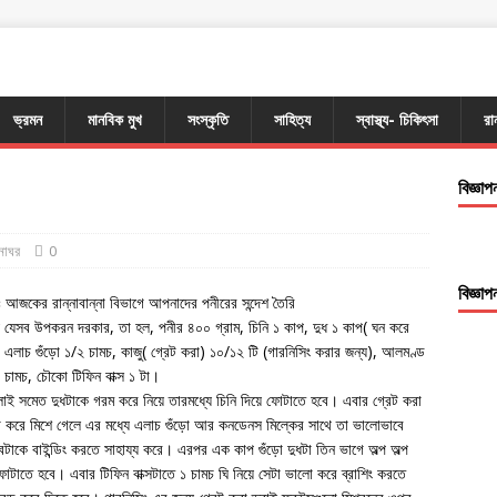
ভ্রমন
মানবিক মুখ
সংস্কৃতি
সাহিত্য
স্বাস্থ্য- চিকিৎসা
রা
বিজ্ঞাপ
্নাঘর
0
বিজ্ঞাপ
গুড়িঃ আজকের রান্নাবান্না বিভাগে আপনাদের পনীরের সন্দেশ তৈরি
 যেসব উপকরন দরকার, তা হল, পনীর ৪০০ গ্রাম, চিনি ১ কাপ, দুধ ১ কাপ( ঘন করে
 এলাচ গুঁড়ো ১/২ চামচ, কাজু( গ্রেট করা) ১০/১২ টি (গারনিসিং করার জন্য), আলমণ্ড
১ চামচ, চৌকো টিফিন বাক্স ১ টা।
লাই সমেত দুধটাকে গরম করে নিয়ে তারমধ্যে চিনি দিয়ে ফোটাতে হবে। এবার গ্রেট করা
ো করে মিশে গেলে এর মধ্যে এলাচ গুঁড়ো আর কনডেনস মিল্কের সাথে তা ভালোভাবে
টাকে বাইন্ডিং করতে সাহায্য করে। এরপর এক কাপ গুঁড়ো দুধটা তিন ভাগে অল্প অল্প
টাতে হবে। এবার টিফিন বাক্সটাতে ১ চামচ ঘি নিয়ে সেটা ভালো করে ব্রাশিং করতে