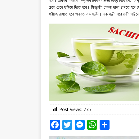
হবে। তারপর পনীরের মিশ্রনটা টিফিন বাক্সের মধ্যে দিয়ে সেটা স্
চেপে চেপে ছড়িয়ে দিতে হবে। মিশ্রণটা ঢাকনা ছাড়া রাখতে হবে সে
ফ্রীজে রাখতে হবে অন্তত এক ঘণ্টা। এক ঘণ্টা পরে সেটা পরি
Post Views:
775
F
T
M
W
S
a
w
e
h
h