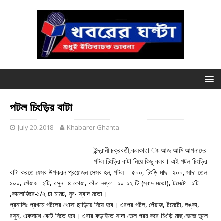
পটল চিংড়ির বাটা
July 20, 2018
Khabarer Ghanta
ইন্দ্রানী চক্রবর্তী,কলকাতা ঃ আজ আমি আপনাদের
পটল চিংড়ির বাটা নিয়ে কিছু বলব। এই পটল চিংড়ির
বাটা করতে যেসব উপকরন প্রয়োজন সেসব হল, পটল – ৫০০, চিংড়ি মাছ -২০০, সাদা তেল-
১০০, পেঁয়াজ- ২টি, রসুন- ৪ কোয়া, কাঁচা লঙ্কা -১০-১২ টি (স্বাদ মতো), টমেটো -১টি
,কালোজিরে-১/২ চা চামচ, নুন- স্বাদ মতো।
প্রনালিঃ প্রথমে পটলের খোসা ছাড়িয়ে নিয়ে হবে। এরপর পটল, পেঁয়াজ, টমেটো, লঙ্কা,
রসুন, একসাথে বেটে নিতে হবে। এবার কড়াইতে সাদা তেল গরম করে চিংড়ি মাছ ভেজে তুলে