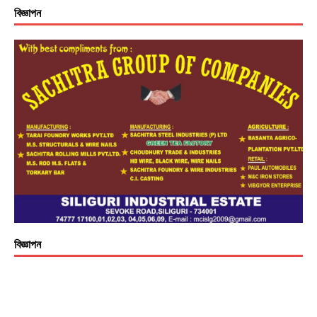
বিজ্ঞাপন
বিজ্ঞাপন