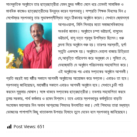
সাংস্কৃতিক অনুষ্ঠানে তার ছাত্রছাত্রীরা যেমন সুন্দর সঙ্গীত মেলে ধরে তেমনই সামাজিক ও
মানবিক কাজেও ছাত্রছাত্রীদের উদ্বুদ্ধ করেন স্বপনবাবু। সম্প্রতি শিক্ষক দিবসের দিন ৫
সেপ্টেম্বর স্বপনবাবু তার সুভাষপল্লীস্থিত নতুন ঠিকানায় অনুষ্ঠান করেন। সেখানে জ্যোৎস্না
আগরওয়ালা, মিলি সিনহার মতো
সমাজসেবিকাদের
সংবর্ধনা জানান। অনুষ্ঠানে চম্পা ভট্টাচার্য, বাসুদেব
ভট্টাচার্য, বাসু দত্ত প্রমুখ উপস্থিত ছিলেন। গুরু
বন্দনা দিয়ে অনুষ্ঠান শুরু হয়। তারপর সরস্বতী, দুর্গা
স্তুতি একসঙ্গে হয়। অনুষ্ঠানে বেহালা বাজায় চিত্রিতা
দে,আবৃত্তি পরিবেশন করে অনুষ্কা দে। সুমিতা দে,
দেবজ্যোতি দে অনুষ্ঠান পরিচালনায় সহযোগিতা করে।
এই অনুষ্ঠানের পর এবার সপ্তকের অনুষ্ঠান আগমনী।
প্রতি বছরই মহা ষষ্ঠীর সকালে আগমনী অনুষ্ঠানের আয়োজন করে সপ্তক। এবারও তা হবে।
স্বপনবাবু জানিয়েছেন, মহাষষ্ঠীর সকালে এবারও আগমনী অনুষ্ঠান হবে। সেখানে চন্ডী পাঠ
করবেন সুকুমার ঘোষাল। সঙ্গে থাকবে সপ্তকের ছাত্রছাত্রীরা। তবলায় সহযোগিতা করবে
তন্ময় সরকার, পার্থ কর্মকার ও রমেন বিশ্বাস। তবে এবারে স্বপনবাবুর কর্মসূচিতে বাড়তি
সংযোজন মহালয়ার দিন অনাথ আশ্রমের শিশুদের উৎসাহিত করা। সেই শিশুদের তারা মধ্যাহ্ন
ভোজনের পাশাপাশি কিছু খাতাকলম উপহার হিসাবে তুলে দেবেন বলে স্বপনবাবু জানিয়েছেন।
Post Views:
651