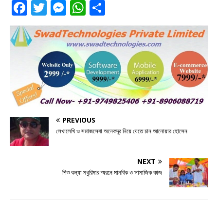
F
T
M
W
S
a
w
e
h
h
c
it
ss
at
ar
e
te
e
s
e
b
r
n
A
o
g
p
o
e
p
k
r
PREVIOUS
লেখালেখি ও সমাজসেবা অনেকদূর নিয়ে যেতে চান আনোয়ার হোসেন
NEXT
শিশু কন্যা মধুরিমার স্মরনে মানবিক ও সামাজিক কাজ