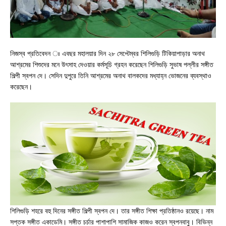
নিজস্ব প্রতিবেদন ঃ এবছর মহালয়ার দিন ২৮ সেপ্টেম্বর শিলিগুড়ি টিকিয়াপাড়ার অনাথ
আশ্রমের শিশুদের মনে উৎসাহ দেওয়ার কর্মসূচি গ্রহন করেছেন শিলিগুড়ি সুভাষ পল্লীর সঙ্গীত
শিল্পী স্বপন দে। সেদিন দুপুরে তিনি আশ্রমের অনাথ বালকদের মধ্যাহ্ন ভোজনের ব্যবস্থাও
করেছেন।
শিলিগুড়ি শহরে বহু দিনের সঙ্গীত শিল্পী স্বপন দে। তার সঙ্গীত শিক্ষা প্রতিষ্ঠানও রয়েছে। নাম
সপ্তক সঙ্গীত একাডেমি। সঙ্গীত চর্চার পাশাপাশি সামাজিক কাজও করেন স্বপনবাবু। বিভিন্ন