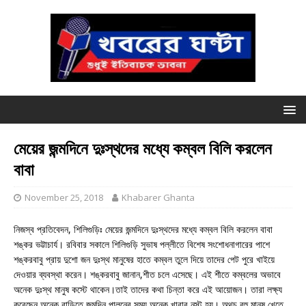
মেয়ের জন্মদিনে দুঃস্থদের মধ্যে কম্বল বিলি করলেন
বাবা
November 25, 2018
Khabarer Ghanta
নিজস্ব প্রতিবেদন, শিলিগুড়িঃ মেয়ের জন্মদিনে দুঃস্থদের মধ্যে কম্বল বিলি করলেন বাবা
শঙ্কর ভট্টাচার্য। রবিবার সকালে শিলিগুড়ি সুভাষ পল্লীতে বিশেষ সংশোধনাগারের পাশে
শঙ্করবাবু প্রায় দুশো জন দুঃস্থ মানুষের হাতে কম্বল তুলে দিয়ে তাদের পেট পুরে খাইয়ে
দেওয়ার ব্যবস্থা করেন। শঙ্করবাবু জানান,শীত চলে এসেছে। এই শীতে কম্বলের অভাবে
অনেক দুঃস্থ মানুষ কস্টে থাকেন।তাই তাদের কথা চিন্তা করে এই আয়োজন। তারা লক্ষ্য
করেছেন,অনেক বাড়িতে জন্মদিন পালনের সময় অনেক খাবার নস্ট হয়। অথচ বহু মানুষ খেতে