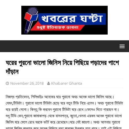
ঘরের পুরনো ভালো জিনিস নিয়ে পিছিয়ে পড়াদের পাশে
দাঁড়ান
November 26, 2018
Khabarer Ghanta
নিজস্ব প্রতিবেদন, শিলিগুড়িঃ অনেকের ঘরে পুরানো অথচ অনেক ভালো জিনিস আছে।
যেমন,টিভিটা। পুরানো ভালো টিভিটা ছেড়ে ঘরে নতুন টিভি নিয়ে এলেন। অথচ পুরানো টিভিটা
ঘরে রয়েই গেলো। কিন্তু কি করবেন পুরানো টিভিটা ঘরে রেখে।ফেলেও দিতে পারছেন না।
শুধু টিভি কেন,পুরানো জামাকাপড় থেকে বাসনপত্র, জুতো,খেলনা এরকম অনেক পুরানো ভালো
জিনিস ঘরে ফেলে রেখে ঘরকে ভর্তি করে রেখেছেন।ঘরে নেই জায়গা। অথচ আপনার পুরানো
ভালো জিনিস ব্যবহার করে অনেক পিছিয়ে পড়া মানুষের উপকার হতে পারে। তাই এই পিছিয়ে