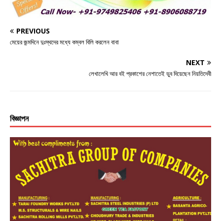
o
e
p
k
r
PREVIOUS
মেয়ের জন্মদিনে দুঃস্থদের মধ্যে কম্বল বিলি করলেন বাবা
NEXT
লেখালেখি আর বই প্রকাশের নেশাতেই ডুব দিয়েছেন নিয়তিদেবী
বিজ্ঞাপন