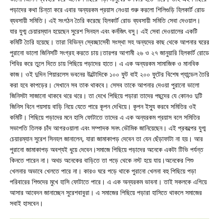
পড়াদের কথা চিন্তা করে এবার অন্যরকম প্রয়াস নেওয়া শুরু করলো শিলিগুড়ি হিলকার্ট রোড
ব্যবসায়ী সমিতি। এই সংগঠন তৈরি করেছে হিলকার্ট রোড ব্যবসায়ী সমিতি সেবা দেওয়াল।
যার যুগ্ম চেয়ারম্যান হয়েছেন সুরেশ সিনহল এবং কর্নজিৎ বসু। এই সেবা দেওয়ালের একটি
কমিটি তৈরি হয়েছে। তারা বিভিন্ন স্বেচ্ছাসেবী সংস্থা সহ অন্যদের কাছ থেকে আপনার ঘরের
পুরানো ভালো জিনিসটি সংগ্রহ করতে চায়।তারপর আগামী ২৬ ও ২৭ জানুয়ারি হিলকার্ট রোডে
শিবির করে তুলে দিতে চায় পিছিয়ে পড়াদের হাতে। এ এক অন্যরকম সামাজিক ও মানবিক
কাজ। ওই দুদিন পিয়ারলেস ভবনের উল্টোদিকে ১০০ ফুট বাই ২০০ ফুটের বিশেষ প্যান্ডেল তৈরি
করা হবে কাপড়ের। সেখানে সব তাক থাকবে। সেসব তাকে আপনার দেওয়া পুরানো ভালো
জিনিসটা সাজানো থাকবে থরে থরে। তা দেখে পিছিয়ে পড়ারা তাদের পছন্দের যে কোনও দুটি
জিনিস বিনে পয়সায় বাড়ি নিয়ে যেতে পারে কূপন দেখিয়ে। কূপন ইস্যু করবে সমিতির ওই
কমিটি। পিছিয়ে পড়াদের মনে হাসি ফোটাতে তাদের এ এক অন্যরকম প্রয়াস বলে সমিতির
সভাপতি তিলক চাঁদ আগরওয়ালা এবং সম্পাদক সনৎ ভৌমিক জানিয়েছেন। এই প্রকল্পের যুগ্ম
চেয়ারম্যান সুরেশ সিনহল জানালেন, যারা জামাকাপড় দেবেন তা যেন ছেঁড়াফাটা না হয়। আর
পুরানো জামাকাপড় অবশ্যই ধুয়ে দেবেন।সমাজে পিছিয়ে পড়াদের অনেকে একটা টিভি পর্যন্ত
কিনতে পারেন না। অথচ অনেকের বাড়িতে তা পড়ে থেকে নস্ট হয়ে যায়।অনেকের শিশু
খেলনার অভাবে খেলতে পারে না। কারও ঘরে পড়ে থাকে পুরানো খেলনা বহু পিছিয়ে পড়া
পরিবারের শিশুদের মুখে হাসি ফোটাতে পারে। এ এক অন্যরকম ভাবনা। তাই সকলকে এগিয়ে
আসার আবেদন জানাচ্ছেন সুরেশবাবুরা। এ সমাজের পিছিয়ে পড়ারা হাসিতে থাকলে সমাজের
সবাই হাসবেন।