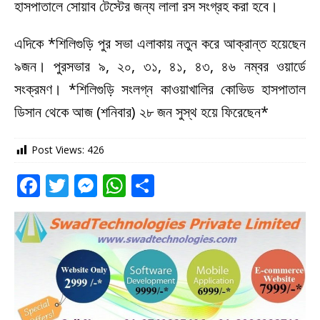
হাসপাতালে সোয়াব টেস্টের জন্য লালা রস সংগ্রহ করা হবে।
এদিকে *শিলিগুড়ি পুর সভা এলাকায় নতুন করে আক্রান্ত হয়েছেন
৯জন। পুরসভার ৯, ২০, ৩১, ৪১, ৪৩, ৪৬ নম্বর ওয়ার্ডে
সংক্রমণ। *শিলিগুড়ি সংলগ্ন কাওয়াখালির কোভিড হাসপাতাল
ডিসান থেকে আজ (শনিবার) ২৮ জন সুস্থ হয়ে ফিরেছেন*
Post Views:
426
F
T
M
W
S
a
w
e
h
h
c
it
ss
at
ar
e
te
e
s
e
b
r
n
A
o
g
p