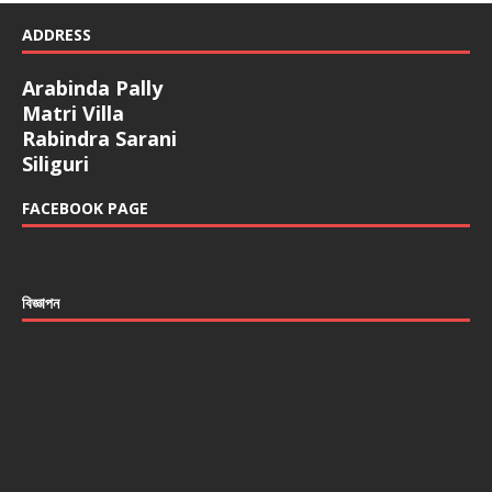
ADDRESS
Arabinda Pally
Matri Villa
Rabindra Sarani
Siliguri
FACEBOOK PAGE
বিজ্ঞাপন