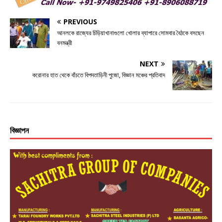
o
e
p
k
r
PREVIOUS
আনলকে রাজ্যের চিড়িয়াখানাগুলো খোলার ব্যাপারে সোমবার বৈঠকে বসছেন
বনমন্ত্রী
NEXT
করোনার হাত থেকে বাঁচতে বিপদতাড়িনী পুজো, বিজ্ঞান মঞ্চের প্রতিবাদ
বিজ্ঞাপন