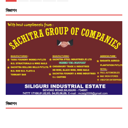
বিজ্ঞাপন
বিজ্ঞাপন