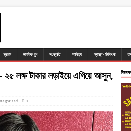
ভ্রমন
মানবিক মুখ
সংস্কৃতি
সাহিত্য
স্বাস্থ্য- চিকিৎসা
রা
 — ২৫ লক্ষ টাকার লড়াইয়ে এগিয়ে আসুন,
বিজ্ঞাপ
ategorized
0