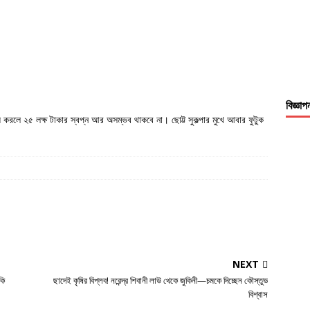
বিজ্ঞাপ
করলে ২৫ লক্ষ টাকার স্বপ্ন আর অসম্ভব থাকবে না। ছোট্ট সুকল্পার মুখে আবার ফুটুক
NEXT
কি
ছাদেই কৃষির বিপ্লব! নরেন্দ্র শিবানী লাউ থেকে জুকিনী—চমকে দিচ্ছেন কৌস্তুভ
বিশ্বাস