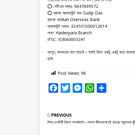
⭕ পেটিএম নম্বর: 9647699572
⭕ ব্যাংক অ্যাকাউন্ট নাম: Sudip Das
ব্যাংক: Indian Overseas Bank
অ্যাকাউন্ট নম্বর: 324101000012614
শাখা: Haiderpara Branch
IFSC: IOBA0003241
আসুন, মানবতার হাত বাড়াই। সবাই মিলে একটু একটু করে সাহায্য 
হাসি
Post Views:
96
F
T
M
W
S
a
w
e
h
h
c
it
ss
at
ar
e
te
e
s
e
PREVIOUS
বিশ্ব ওবেসিটি দিবসে সতর্কবার্তা—অলস জীবনযাপনেই বাড়ছে স্থূলতার ঝুঁ
b
r
n
A