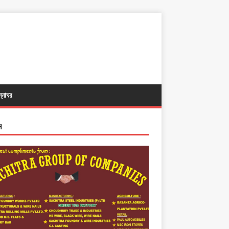
ন্নাঘর
ন