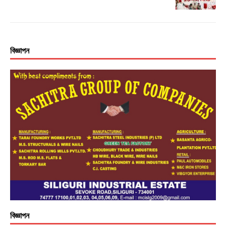
বিজ্ঞাপন
বিজ্ঞাপন