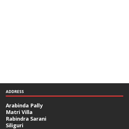
ADDRESS
Arabinda Pally
Matri Villa
Rabindra Sarani
Siliguri