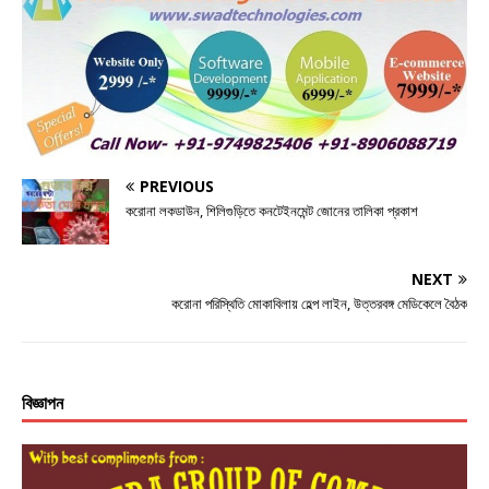
c
it
ss
at
ar
e
te
e
s
e
b
r
n
A
o
g
p
o
e
p
k
r
PREVIOUS
করোনা লকডাউন, শিলিগুড়িতে কনটেইনমেন্ট জোনের তালিকা প্রকাশ
NEXT
করোনা পরিস্থিতি মোকাবিলায় হেল্প লাইন, উত্তরবঙ্গ মেডিকেলে বৈঠক
বিজ্ঞাপন