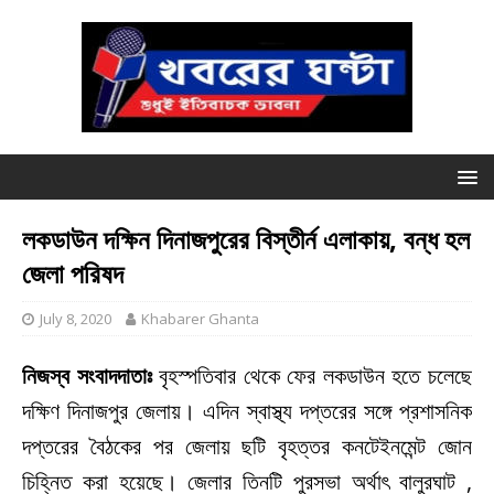
লকডাউন দক্ষিন দিনাজপুরের বিস্তীর্ন এলাকায়, বন্ধ হল
জেলা পরিষদ
July 8, 2020
Khabarer Ghanta
নিজস্ব সংবাদদাতাঃ
বৃহস্পতিবার থেকে ফের লকডাউন হতে চলেছে
দক্ষিণ দিনাজপুর জেলায়। এদিন স্বাস্থ্য দপ্তরের সঙ্গে প্রশাসনিক
দপ্তরের বৈঠকের পর জেলায় ছটি বৃহত্তর কনটেইনমেন্ট জোন
চিহ্নিত করা হয়েছে। ‌জেলার তিনটি পুরসভা অর্থাৎ বালুরঘাট ,