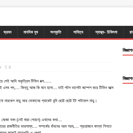
ভ্রমন
মানবিক মুখ
সংস্কৃতি
সাহিত্য
স্বাস্থ্য- চিকিৎসা
রা
বিজ্ঞাপ
র
0
বিজ্ঞাপ
ন পরে সেই আদি অকৃত্রিম টিফিন বক্স…….
 এসব পদ,…. কিন্তু আজ কি মনে হলো…. তাই পটল ভাপেটা জম্পেশ করে টিফিন বক্সে
 নারকেল নাড়ু আর দোকানের প্যাকেট বন্দি ছোট্ট ছোট্ট ইট পাটকেল নাড়ু।
),… মেজো ননদ (নেই মারা গেছেন) এনাদের কথা….
ের রাজনীতির ভারসাম্য….. সম্পর্কের বাঁধনের নরম গরম,…. প্রয়োজনে কান্না গিলতে
নাদের কাছেই হাতেখড়ি ও শেখা!