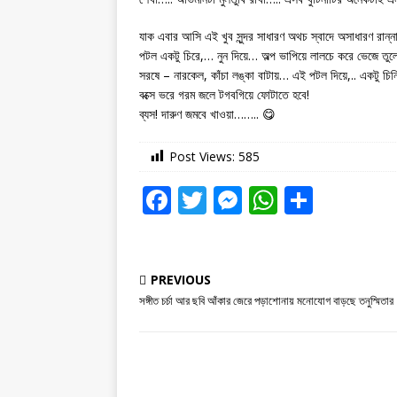
যাক এবার আসি এই খুব সুন্দর সাধারণ অথচ স্বাদে অসাধারণ রান্ন
পটল একটু চিরে,… নুন দিয়ে… অল্প ভাপিয়ে লালচে করে ভেজে তুল
সরষে – নারকেল, কাঁচা লঙ্কা বাটায়… এই পটল দিয়ে,.. একটু চিন
বক্সে ভরে গরম জলে টগবগিয়ে ফোটাতে হবে!
ব্যস! দারুণ জমবে খাওয়া…….. 😋
Post Views:
585
F
T
M
W
S
a
w
e
h
h
c
it
ss
at
ar
e
te
e
s
e
PREVIOUS
সঙ্গীত চর্চা আর ছবি আঁকার জেরে পড়াশোনায় মনোযোগ বাড়ছে তনুস্মিতার
b
r
n
A
o
g
p
o
e
p