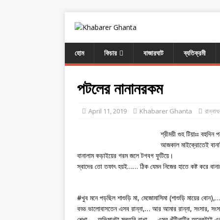
হোম
ফিচার
বাজারঘাট
ব্যতিক্রমী
পটলের নানানরকম
April 11, 2019
Khabarer Ghanta
রান্নাঘ
শ্রীময়ী গুহ টিয়াঃঃ বহুদি
আজকাল মাইক্রোতেই বানাই
বানালাম কড়াইয়ের গরম জলে টগবগ ফুটিয়ে।
স্বাদের তো তফাৎ হয়ই…… ঠিক যেমন নিজের হাতে কষ্ট করে বানানো
#খুব মনে পড়ছিল শাশুড়ি মা, মেজোমাসিমা (শাশুড়ি মায়ের বোন
বড্ড ভালোবাসতেন এসব রান্না,… আর আমার রান্না, সংসার, সংসার
শেখা….. অভিমানটা মুলতুবি রাখা….. এসব খুঁটিনাটির অনেকটাই এ