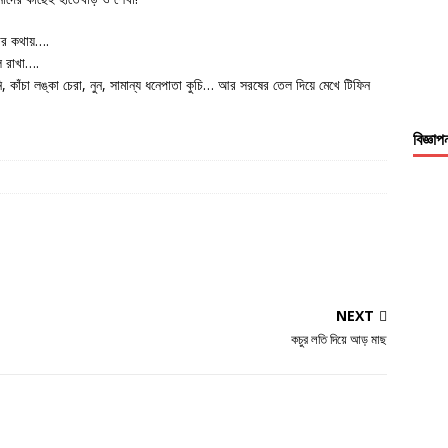
ার কথায়….
ে রাখা….
ি, কাঁচা লঙ্কা চেরা, নুন, সামান্য ধনেপাতা কুচি… আর সরষের তেল দিয়ে মেখে টিফিন
বিজ্ঞাপ
NEXT
কচুর লতি দিয়ে আড় মাছ