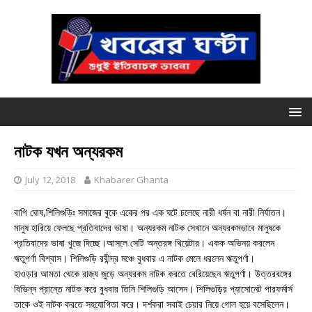
নাটক যখন অন্যরকম
July 12, 2018
Khabarer Ghanta
বাপি ঘোষ,শিলিগুড়িঃ সমাজের বুকে একের পর এক ঘটে চলেছে নারী ধর্ষন বা নারী নির্যাতন।
মানুষ হারিয়ে ফেলছে প্রতিবাদের ভাষা। অন্যরকম নাটক সেখানে অন্যরকমভাবে মানুষকে
প্রতিবাদের ভাষা খুজে দিচ্ছে।আসলে সেটি অন্তরঙ্গ থিয়েটার। একক অভিনয় করলেন
ঋতুপর্ণা বিশ্বাস। শিলিগুড়ি রবীন্দ্র মঞ্চে বুধবার এ নাটক মেলে ধরলেন ঋতুপর্ণা।
হাওড়ার আমতা থেকে রাজ্য জুড়ে অন্যরকম নাটক করতে বেরিয়েছেন ঋতুপর্ণা। উত্তরবঙ্গের
বিভিন্ন প্রান্তে নাটক করে বুধবার তিনি শিলিগুড়ি আসেন। শিলিগুড়ির প্যাসোনেট পারফর্মার্স
তাকে ওই নাটক করতে সহযোগিতা করে। দর্শকরা সবাই চেয়ার নিয়ে গোল হয়ে বসেছিলেন।