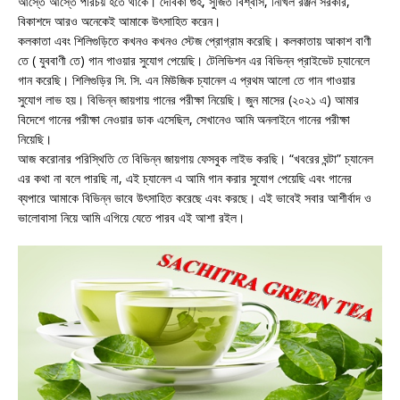
আস্তে আস্তে পরিচয় হতে থাকে। দেবিকা গুহ, সুজিত বিশ্বাস, নিখিল রঞ্জন সরকার,
বিকাশদে আরও অনেকেই আমাকে উৎসাহিত করেন।
কলকাতা এবং শিলিগুড়িতে কখনও কখনও স্টেজ প্রোগ্রাম করেছি। কলকাতায় আকাশ বাণী
তে ( যুববাণী তে) গান গাওয়ার সুযোগ পেয়েছি। টেলিভিশন এর বিভিন্ন প্রাইভেট চ্যানেলে
গান করেছি। শিলিগুড়ির সি. সি. এন মিউজিক চ্যানেল এ প্রথম আলো তে গান গাওয়ার
সুযোগ লাভ হয়। বিভিন্ন জায়গায় গানের পরীক্ষা নিয়েছি। জুন মাসের (২০২১ এ) আমার
বিদেশে গানের পরীক্ষা নেওয়ার ডাক এসেছিল, সেখানেও আমি অনলাইনে গানের পরীক্ষা
নিয়েছি।
আজ করোনার পরিস্থিতি তে বিভিন্ন জায়গায় ফেসবুক লাইভ করছি। “খবরের ঘন্টা” চ্যানেল
এর কথা না বলে পারছি না, এই চ্যানেল এ আমি গান করার সুযোগ পেয়েছি এবং গানের
ব্যপারে আমাকে বিভিন্ন ভাবে উৎসাহিত করেছে এবং করছে। এই ভাবেই সবার আশীর্বাদ ও
ভালোবাসা নিয়ে আমি এগিয়ে যেতে পারব এই আশা রইল।