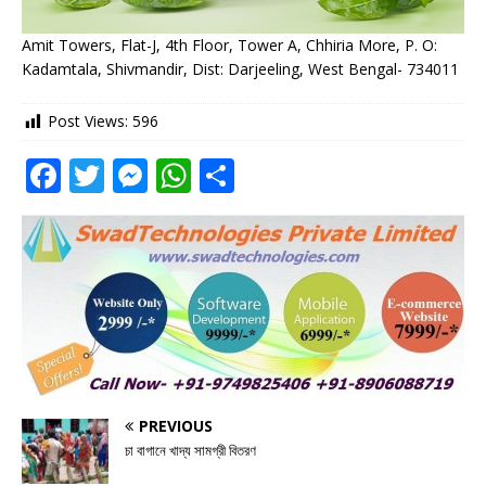
Amit Towers, Flat-J, 4th Floor, Tower A, Chhiria More, P. O:
Kadamtala, Shivmandir, Dist: Darjeeling, West Bengal- 734011
Post Views:
596
F
T
M
W
S
a
w
e
h
h
c
it
ss
at
ar
e
te
e
s
e
b
r
n
A
o
g
p
o
e
p
k
r
PREVIOUS
চা বাগানে খাদ্য সামগ্রী বিতরণ