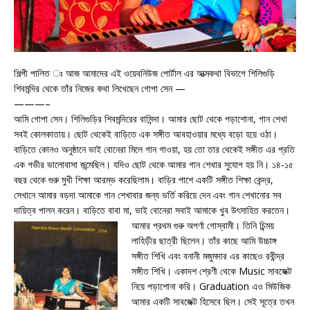
শিল্পী পালিত ঃ আজ আমাদের এই ওয়েবনিউজ পোর্টাল এর আত্মকথা বিভাগে শিলিগুড়ি
শিবমন্দির থেকে তাঁর নিজের কথা লিখেছেন গোপা সেন —
———–
আমি গোপা সেন। শিলিগুড়ির শিবমন্দিরের বাসিন্দা। আমার ছোট থেকে পড়াশোনা, গান শেখা
সবই কোলকাতায়। ছোট থেকেই বাড়িতে এক সঙ্গীত আবহাওয়ার মধ্যে বড়ো হয়ে ওঠা।
বাড়িতে কোনও অনুষ্ঠানে ভাই বোনেরা মিলে গান গাওয়া, হয় তো তার থেকেই সঙ্গীত এর প্রতি
এক গভীর ভালোবাসা জন্মেছিল। যদিও ছোট থেকে আমার গান শেখার সুযোগ হয় নি। ১৪-১৫
বছর থেকে গুরু মুখী শিক্ষা আরম্ভ করেছিলাম। বাড়ির পাশে একটি সঙ্গীত শিক্ষা কেন্দ্র,
সেখানে আমার বড়দা আমাকে গান শেখাবার জন্য ভর্তি করিয়ে দেন এবং গান শেখানোর সব
দায়িত্ব পালন করেন। বাড়িতে বাবা মা, ভাই বোনেরা সবাই আমাকে খুব উৎসাহিত করতেন।
আমার প্রথম
গুরু অপর্ণা গোস্বামী। তিনি চিন্ময়
লাহিড়ীর ছাত্রী ছিলেন। তাঁর কাছে আমি উচ্চাঙ্গ
সঙ্গীত শিখি এবং বনানী মজুমদার এর কাছেও রবীন্দ্র
সঙ্গীত শিখি। একাদশ শ্রেণী থেকে Music সাবজেক্ট
নিয়ে পড়াশোনা করি। Graduation এও মিউজিক
আমার একটি সাবজেক্ট হিসেবে ছিল। সেই সূত্রে তখন