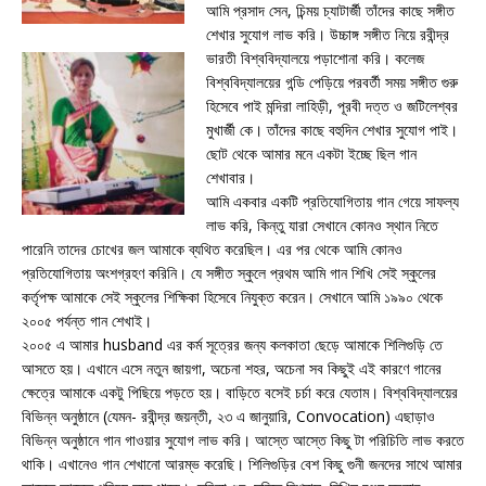
আমি প্রসাদ সেন, চিন্ময় চ্যাটার্জী তাঁদের কাছে সঙ্গীত
শেখার সুযোগ লাভ করি। উচ্চাঙ্গ সঙ্গীত নিয়ে রবীন্দ্র
ভারতী বিশ্ববিদ্যালয়ে পড়াশোনা করি। কলেজ
বিশ্ববিদ্যালয়ের গন্ডি পেড়িয়ে পরবর্তী সময় সঙ্গীত গুরু
হিসেবে পাই মন্দিরা লাহিড়ী, পূরবী দত্ত ও জটিলেশ্বর
মুখার্জী কে। তাঁদের কাছে বহুদিন শেখার সুযোগ পাই।
ছোট থেকে আমার মনে একটা ইচ্ছে ছিল গান
শেখাবার।
আমি একবার একটি প্রতিযোগিতায় গান গেয়ে সাফল্য
লাভ করি, কিন্তু যারা সেখানে কোনও স্থান নিতে
পারেনি তাদের চোখের জল আমাকে ব্যথিত করেছিল। এর পর থেকে আমি কোনও
প্রতিযোগিতায় অংশগ্রহণ করিনি। যে সঙ্গীত স্কুলে প্রথম আমি গান শিখি সেই স্কুলের
কর্তৃপক্ষ আমাকে সেই স্কুলের শিক্ষিকা হিসেবে নিযুক্ত করেন। সেখানে আমি ১৯৯০ থেকে
২০০৫ পর্যন্ত গান শেখাই।
২০০৫ এ আমার husband এর কর্ম সূত্রের জন্য কলকাতা ছেড়ে আমাকে শিলিগুড়ি তে
আসতে হয়। এখানে এসে নতুন জায়গা, অচেনা শহর, অচেনা সব কিছুই এই কারণে গানের
ক্ষেত্রে আমাকে একটু পিছিয়ে পড়তে হয়। বাড়িতে বসেই চর্চা করে যেতাম। বিশ্ববিদ্যালয়ের
বিভিন্ন অনুষ্ঠানে (যেমন- রবীন্দ্র জয়ন্তী, ২৩ এ জানুয়ারি, Convocation) এছাড়াও
বিভিন্ন অনুষ্ঠানে গান গাওয়ার সুযোগ লাভ করি। আস্তে আস্তে কিছু টা পরিচিতি লাভ করতে
থাকি। এখানেও গান শেখানো আরম্ভ করেছি। শিলিগুড়ির বেশ কিছু গুনী জনদের সাথে আমার