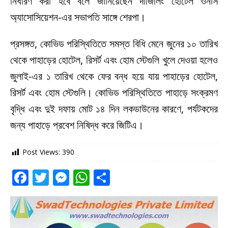
নির্ধারণ করা হবে বলে জানিয়েছেন দার্জিলিং হোটেল ওনার্স
অ্যাসোসিয়েশন-এর সভাপতি সাঙ্গে শেরপা।
প্রসঙ্গত, কোভিড পরিস্থিতিতে সমস্ত বিধি মেনে জুনের ১০ তারিখ
থেকে পাহাড়ের হোটেল, রিসর্ট এবং হোম স্টেগুলি খুলে দেওয়া হলেও
জুলাই-এর ১ তারিখ থেকে ফের বন্ধ হয়ে যায় পাহাড়ের হোটেল,
রিসর্ট এবং হোম স্টেগুলি। কোভিড পরিস্থিতিতে পাহাড়ে সংক্রমণ
বৃদ্ধি এবং দুই দফায় মোট ১৪ দিন লকডাউনের কারণে, পর্যটকদের
জন্য পাহাড়ে প্রবেশ নিষিদ্ধ করে জিটিএ।
Post Views:
390
F
T
M
W
S
a
w
e
h
h
c
it
ss
at
ar
e
te
e
s
e