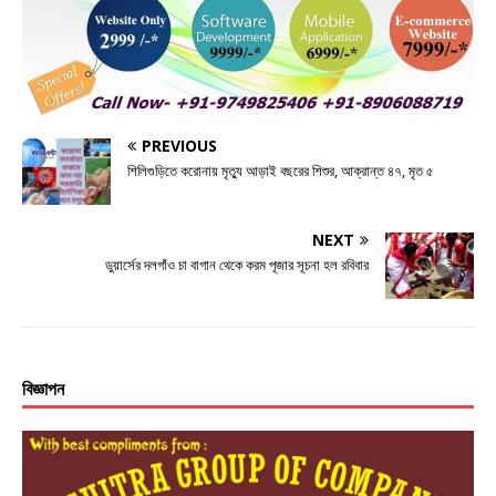
b
r
n
A
o
g
p
o
e
p
k
r
PREVIOUS
শিলিগুড়িতে করোনায় মৃত্যু আড়াই বছরের শিশুর, আক্রান্ত ৪৭, মৃত ৫
NEXT
ডুয়ার্সের দলগাঁও চা বাগান থেকে করম পূজার সূচনা হল রবিবার
বিজ্ঞাপন