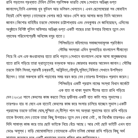
রাখি পড়ালেন প্রখ্যাত টেবিল টেনিস প্রশিক্ষক ভারতি ঘোষ।সেখানে অচিন্ত্য গুপ্ত
জানালেন,তিনি একসময় খুব ফুটবল আর ভলিবল খেলতেন। এখন ছেলেমেয়েরা সব মোবাইল
নিয়েই বেশি ব্যস্ত।তাদেরকে খেলার মাঠে আরও বেশি করে আসার জন্য তিনি আবেদন
জানান।কিশোর বাহিনীর তরফে সোমনাথ চট্টোপাধ্যায় এবং দেবকুমার দে জানিয়েছেন, এদিনের
অনুষ্ঠানে বিশিষ্ট পুলিশ অফিসার অচিন্ত্য গুপ্ত একটি গাছের চারা উপহার হিসাবে তুলে দেন
ন্যাফের পরিবেশপ্রেমী অনিমেষ বসুর হাতে।
শিলিগুড়িতে মহিলাদের সমাজসেবামূলক প্রতিষ্ঠান
সৌমির সদস্যরা এদিন ফুলবাড়ির বাংলাদেশ সীমান্তে
গিয়ে বি এস এফ জওয়ানদের হাতে রাখি পড়ান।সেখানে বাংলাদেশ থেকে আসা মানুষজনদের
হাতে রাখি পড়িয়ে তারা ভ্রাতৃত্বের বন্ধনকে আরও জোরদার করবার আবেদন জানান। সৌমির
তরফে মিলি সিনহা,শ্রাবনী চক্রবর্তী, অনিন্দিতা,মৌসুমি,সুমিতা,নিকিতা সেখানে উপস্থিত
ছিলেন। তারা সকলকে রাখি পড়ানোর সময় বরন করে নেন।তারপর উপহারও প্রদান করেন।
শিলিগুড়ির একটি প্রয়াস নামের সংস্থা বিধান মার্কেটে
এক হাত না থাকা সুভাস শীলের হাতে রাখি পড়িয়ে
দেন।২০১৫ সালে কেবলের কাজ করতে গিয়ে দুর্ঘটনায় একটি হাত কাটা পড়ে সুভাসের।
তারপরও হার না মেনে এক হাতেই কেবলের কাজ করে সংসার চালিয়ে যাচ্ছেন সুভাস।একটি
প্রয়াসের তরফে তনিমা ঘোষ,সুস্মিতা দে,দীপ্তি পাল সহ অন্যরা সুভাসের হাতে রাখি পড়িয়ে
তাকে উৎসাহ দেন।তাকে তারা কিছু উপহারও তুলে দেন।বাবা নেই , মা নিখোঁজ তারপরও এক
দিদি সামান্য কাজ করে তার ছোট ভাইকে নিয়ে বেঁচে আছে। আর সেই ছোট ভাইটি এখন হাত
ভেঙে অসুস্থ। বাড়ি ঘোঘোমালিতে।তাদেরকে এদিন তনিমা ঘোষরা রাখি পড়িয়ে কিছু অর্থ
সাহায্য করেছেন বলে একটি প্রয়াসের তরফে শক্তি পাল জানিয়েছেন।