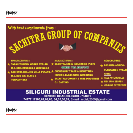
বিজ্ঞাপন
বিজ্ঞাপন