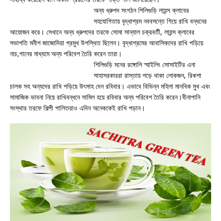
অন্য ধ্রুপদ সংগঠন শিলিগুড়ি লায়ন্স ক্লাবের
সহযোগিতায় বৃদ্ধাশ্রম নববসন্তে গিয়ে রাখি বন্ধনের
আয়োজন করে। সেখানে অন্য ধ্রুপদের তরফে সোমা সান্যাল চক্রবর্তী, লায়ন্স ক্লাবের
সভাপতি মনীশ জাজোদিয়া প্রমুখ উপস্থিত ছিলেন। বৃদ্ধাশ্রমের আবাসিকদের রাখি পড়িয়ে
নাচ,গানের মাধ্যমে অন্য পরিবেশ তৈরি করেন তারা।
শিলিগুড়ি মনের রঙ্গোলি স্মাইলিং সোসাইটির এনা
সাহাসরকাররা রাস্তায় পড়ে থাকা লোকজন, রিকশা
চালক সহ অন্যদের রাখি পড়িয়ে উৎসাহ দেন রবিবার। এভাবে বিভিন্ন মহিলা মানবিক মুখ এবং
সামাজিক ভাবনা নিয়ে রাখিবন্ধনে সামিল হয়ে রবিবার অন্য পরিবেশ তৈরি করেন।বীনাপানি
সংস্থার তরফে শিল্পী পালিতরাও এদিন অনেককেই রাখি পড়ান।