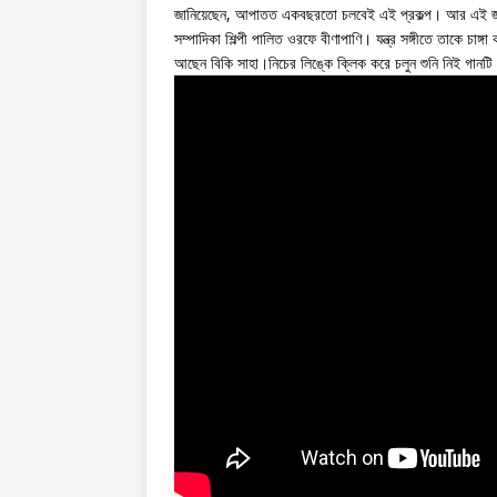
জানিয়েছেন, আপাতত একবছরতো চলবেই এই প্রকল্প। আর এই জনআহা
সম্পাদিকা শিল্পী পালিত ওরফে বীণাপাণি। যন্ত্র সঙ্গীতে তাকে চা
আছেন বিকি সাহা।নিচের লিঙ্কে ক্লিক করে চলুন শুনি নিই গানটি