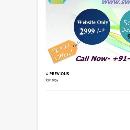
e
te
e
s
e
b
r
n
A
o
g
p
o
e
p
k
r
PREVIOUS
তিলে ঝিঙে