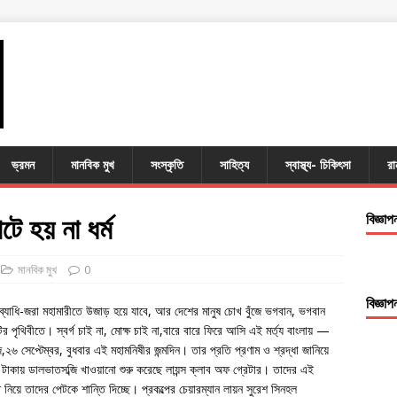
ভ্রমন
মানবিক মুখ
সংস্কৃতি
সাহিত্য
স্বাস্থ্য- চিকিৎসা
রা
টে হয় না ধর্ম
বিজ্ঞাপ
মানবিক মুখ
0
বিজ্ঞাপ
,ব্যাধি-জরা মহামারীতে উজাড় হয়ে যাবে, আর দেশের মানুষ চোখ বুঁজে ভগবান, ভগবান
িবীতে। স্বর্গ চাই না, মোক্ষ চাই না,বারে বারে ফিরে আসি এই মর্ত্য বাংলায় —
২৬ সেপ্টেম্বর, বুধবার এই মহামনিষীর জন্মদিন। তার প্রতি প্রণাম ও শ্রদ্ধা জানিয়ে
ঁচ টাকায় ডালভাতসব্জি খাওয়ানো শুরু করেছে লায়ন্স ক্লাব অফ গ্রেটার। তাদের এই
নিয়ে তাদের পেটকে শান্তি দিচ্ছে। প্রকল্পের চেয়ারম্যান লায়ন সুরেশ সিনহল