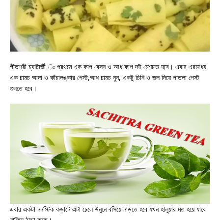
গীতশ্রী চ্যাটার্জী ঃ প্রথমে এক কাপ বেসন ও আধ কাপ দই মেশাতে হবে। এবার এরমধ্যে
এক চামচ আদা ও কাঁচালঙ্কার পেস্ট,আধ চামচ নুন, একটু চিনি ও জল দিয়ে পাতলা পেস্ট
গুলতে হবে।
এবার একটা ননস্টিক কড়াটে এটা ঢেলে উনুনে বসিয়ে নাড়তে হবে যখন হালুয়ার মত হয়ে যাবে
নামিয়ে ঠান্ডা করো।