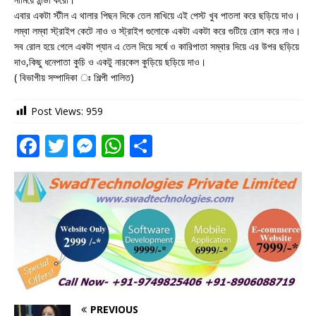
এবার একটা স্টীল এ থালার পিছন দিকে তেল মাখিয়ে এই পেস্ট খুব পাতলা করে ছড়িয়ে দাও।
লম্বা লম্বা স্ট্রাইপ কেটে নাও ও স্ট্রাইপ গুলোকে একটা একটা করে গুটিয়ে রোল করে নাও।
সব রোল হয়ে গেলে একটা প্যান এ তেল দিয়ে সর্ষে ও কারিপাতা সম্বার দিয়ে এর উপর ছড়িয়ে
দাও,কিছু ধনেপাতা কুচি ও একটু নারকেল কুড়িয়ে ছড়িয়ে দাও।
( বিভাগীয় সম্পাদিকা ঃ শিল্পী পালিত)
Post Views:
959
F
T
M
W
S
a
w
e
h
h
c
it
ss
at
ar
e
te
e
s
e
b
r
n
A
o
g
p
o
e
p
k
r
PREVIOUS