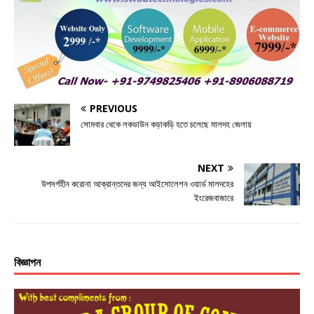
e
te
e
s
e
b
r
n
A
o
g
p
o
e
p
k
r
PREVIOUS
সোমবার থেকে লকডাউন কড়াকড়ি হতে চলেছে মালদহ জেলায়
NEXT
উপসর্গহীন করোনা আক্রান্তদের জন্য আইসোলেশন ওয়ার্ড মালদহের
ইংরেজবাজারে
বিজ্ঞাপন