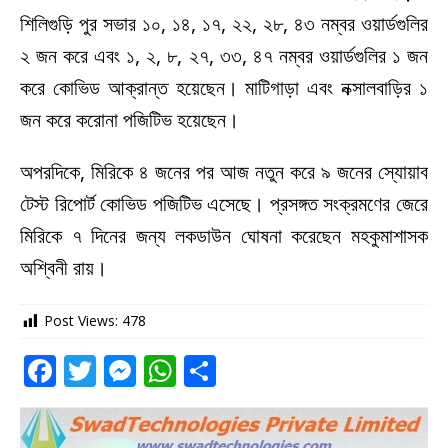
শিলিগুড়ি পুর সভার ১০, ১৪, ১৭, ২২, ২৮, ৪৩ নম্বর ওয়ার্ডগুলির
২ জন করে এবং ১, ২, ৮, ২৭, ৩৩, ৪৭ নম্বর ওয়ার্ডগুলির ১ জন
করে কোভিড আক্রান্ত হয়েছেন। মাটিগাড়া এবং নক্সালবাড়ির ১
জন করে করোনা পজিটিভ হয়েছেন।
অপরদিকে, মিরিকে ৪ জনের পর আজ নতুন করে ৯ জনের স্যোয়াব
টেস্ট রিপোর্ট কোভিড পজিটিভ এসেছে। প্রসঙ্গত সংক্রমণের জেরে
মিরিকে ৭ দিনের জন্য লকডাউন ঘোষনা করেছেন মহকুমাশাসক
অশ্বিনী রায়।
Post Views:
478
F
T
M
W
S
a
w
e
h
h
c
it
ss
at
ar