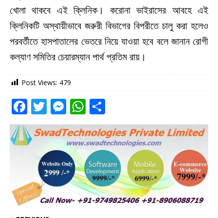
খোলা থাকবে এই ক্লিনিক। করোনা ভাইরাসের আবহে এই
ক্লিনিকটি অস্থায়ীভাবে জরুরী বিভাগের বিপরীতে চালু করা হলেও
পরবর্তীতে হাসপাতালের ভেতরে নিয়ে যাওয়া হবে বলে জানান রোগী
কল্যাণ সমিতির চেয়ারম্যান পার্থ প্রতিম রায়।
Post Views:
479
F
T
M
W
S
a
w
e
h
h
c
it
ss
at
ar
e
te
e
s
e
b
r
n
A
o
g
p
o
e
p
k
r