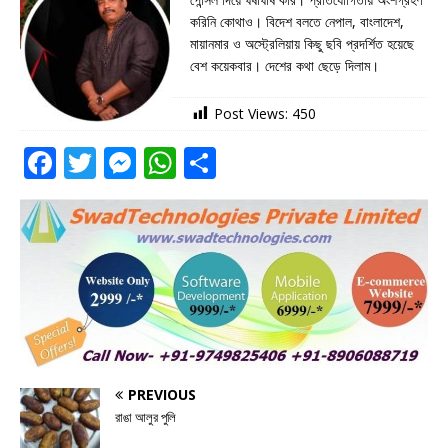
করিনি কোথাও। বিদেশ বলতে নেপাল, বাংলাদেশ,
মায়ানমার ও অস্ট্রেলিয়ায় কিছু ছবি প্রদর্শিত হয়েছে
বেশ কয়েকবার। দেশের কথা ছেড়ে দিলাম।
Post Views:
450
F
T
M
W
S
a
w
e
h
h
c
it
ss
at
ar
e
te
e
s
e
b
r
n
A
o
g
p
o
e
p
k
r
PREVIOUS
রাঙা আলুর পুলি