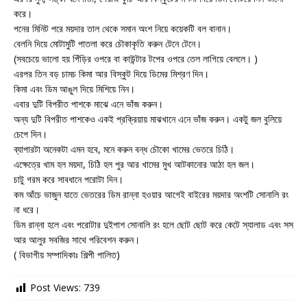
করে।
পনের মিনিট পরে ময়দার তাল থেকে সমান অংশ নিয়ে কয়েকটি বল বানান।
বেলনি দিয়ে মোটামুটি পাতলা করে চৌকাকৃতি করুন টেনে টেনে।
(সবচেয়ে ভালো হয় পিঁড়ির ওপরে বা কাউন্টার টপের ওপরে তেল লাগিয়ে বেললে। )
এরপর তিন বড় চামচ কিমা আর বিস্কুট দিয়ে ডিমের মিশ্রণ দিন।
কিমা এবং ডিম আঙুল দিয়ে মিশিয়ে নিন।
এবার দুটি বিপরীত পাশকে মাঝে এনে ভাঁজ করুন।
অন্য দুটি বিপরীত পাশকেও একই প্রক্রিয়ায় মাঝখানে এনে ভাঁজ করুন। একটু জল বুলিয়ে
চেপে দিন।
ব্যাপারটা অনেকটা এমন হবে, মনে করুন বন্ধ চৌকো খামের ভেতরে চিঠি।
এক্ষেত্রে খাম হল ময়দা, চিঠি হল পুর আর খামের মুখ আটকানোর আঠা হল জল।
চাটু গরম করে সাবধানে পরোটা দিন।
কম আঁচে ভাজুন যাতে ভেতরের ডিম রান্না হওয়ার আগেই বাইরের ময়দার অংশটি সোনালি রং
না ধরে।
ডিম রান্না হলে এবং পরোটার দুইপাশ সোনালি রং হলে ছোট ছোট করে কেটে স্যালাড এবং সস
আর আলুর সবজির সাথে পরিবেশন করুন।
( বিভাগীয় সম্পাদিকাঃ শিল্পী পালিত)
Post Views:
739