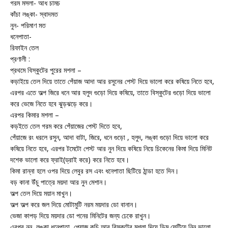
গরম মসলা- আধ চামচ
কাঁচা লঙ্কা- স্বাদমত
নুন- পরিমাণ মত
ধনেপাতা-
রিফাইন তেল
প্রণালী :
প্রথমে বিস্কুটের পুরের মশলা –
কড়াইয়ে তেল দিয়ে তাতে পেঁয়াজ আদা আর রসুনের পেস্ট দিয়ে ভালো করে কষিয়ে নিতে হবে,
এরপর এতে অল্প জিরে ধনে আর হলুদ গুড়ো দিয়ে কষিয়ে, তাতে বিস্কুটের গুড়ো দিয়ে ভালো
করে ভেজে নিতে হবে ঝুড়ঝড়ে করে।
এরপর কিমার মশলা –
কড়ইতে তেল গরম করে পেঁয়াজের পেস্ট দিতে হবে,
পেঁয়াজে রং ধরলে রসুন, আদা বাটা, জিরে, ধনে গুড়ো , হলুদ, লঙ্কা গুড়ো দিয়ে ভালো করে
কষিয়ে নিতে হবে, এরপর টমেটো পেস্ট আর নুন দিয়ে কষিয়ে নিয়ে চিকেনের কিমা দিয়ে মিনিট
দশেক ভালো করে ফ্রাই(ড্রাই করে) করে নিতে হবে।
কিমা রান্না হলে ওপর দিয়ে লেবুর রস এবং ধনেপাতা ছিটিয়ে ঠান্ডা হতে দিন।
বড় কানা উঁচু পাত্রে ময়দা আর নুন মেশান।
অল্প তেল দিয়ে ময়ান মাখুন।
অল্প অল্প করে জল দিয়ে মোটামুটি নরম ময়দার ডো বানান।
ভেজা কাপড় দিয়ে ময়দার ডো পনের মিনিটের জন্য ঢেকে রাখুন।
এরপর নুন, লঙ্কা ধনেপাতা, পেয়াজ কুচি আর বিস্কুটের মশলা দিয়ে ডিম ফেটিয়ে নিন ভালো