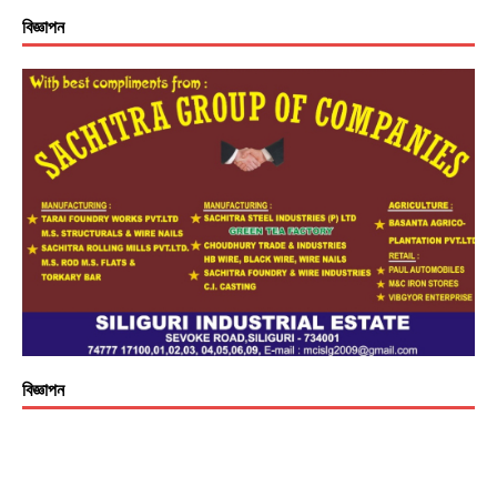
বিজ্ঞাপন
বিজ্ঞাপন