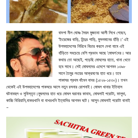
বাদশা নীল ঘোষঃ সৈয়দ মুজতবা আলী লিখে গেছেন,
‘ইংরেজের বাড়ি, হিন্দুর শাড়ি, মুসলমানের হাঁড়ি।‘ এই
উপমহাদেশের নিরিখে বিচার করলে দেখা যাবে এই
হাঁড়িতে সবচেয়ে বেশি প্রভাব আছে ‘মোঘল’দের। আর
কথায় তো আছেই, পড়েছি মোঘলের হাতে, খানা খেতে
হবে সাথে। সেই মোঘলদের এদেশে আগমন ১৩৯৮
সালে তৈমুর লংয়ের আক্রমণের হাত ধরে। তবে
পাকাঘর প্রথম বাঁধেন বাবর (১৫২৬-১৫৩০)। তখন
থেকেই এই উপমহাদেশের পাকঘরে আসে নতুন রসনার রোশনাই। মোঘল খানার ইতিহাস
ঘটনাবহুল ও সুবিস্তৃত।মুঘলদের হাত ধরে মোঘল ঘরানার কাবাব, মোঘলাই পরোটা, ফালুদা,
কাচ্চি বিরিয়ানি,বাকরখানি বা বাখরখনি ইত্যাদির আগমন ঘটে। আসুন মোঘলাই পরোটা বানাই
–