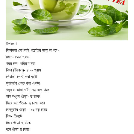
উপকরণ
কিমাভরা মোগলাই পরোটার জন্য লাগবে-
ময়দা- ৫০০ গ্রাম
গরম জল- পরিমাণ মত
কিমা (চিকেন)- ৪০০ গ্রাম
পেঁয়াজ- পেস্ট করা দুটো
ট্যামেটো পেস্ট করা একটা
রসুন ও আদা বাটা- বড় এক চামচ
লাল লঙ্কা গুঁড়ো- দু চামচ
জিরে ধনে গুঁড়ো- দু চামচ করে
বিস্কুটের গুঁড়ো – ১০ বড় চামচ
ডিম- তিনটে
জিরে গুঁড়ো দু চামচ
ধনে গুঁড়ো দু চামচ