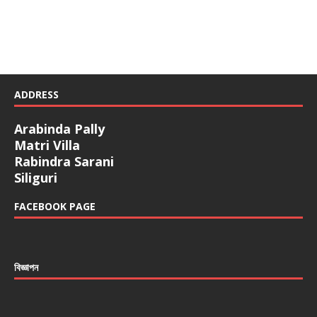
ADDRESS
Arabinda Pally
Matri Villa
Rabindra Sarani
Siliguri
FACEBOOK PAGE
বিজ্ঞাপন