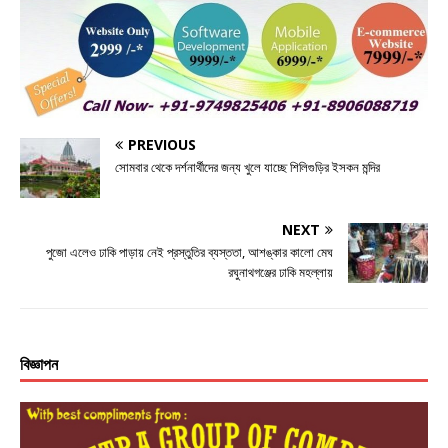
e
te
e
s
e
b
r
n
A
o
g
p
o
e
p
k
r
PREVIOUS
সোমবার থেকে দর্শনার্থীদের জন্য খুলে যাচ্ছে শিলিগুড়ির ইসকন মন্দির
NEXT
পুজো এলেও ঢাকি পাড়ায় নেই প্রস্তুতির ব্যস্ততা, আশঙ্কার কালো মেঘ
রঘুনাথগঞ্জের ঢাকি মহল্লায়
বিজ্ঞাপন