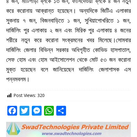
৪ জন, মাটিগাড়া ব্লকে ১৩ জন, ফাঁসিদেওয়া ব্লকে ৪ জন নতুন
করে করোনায় আক্রান্ত হয়েছেন। অন্যদিকে জিটিএ এলাকার
সুকনায় ৭ জন, বিজনবাড়িতে ১ জন, সুখিয়াপোখরিতে ১ জন,
দার্জিলিং পুর এলাকায় ২ জন এবং মিরিক পুর এলাকায় ৪ জনের
শরীরে নতুন করে করোনা সংক্রমনের খবর মিলেছে।সোমবার
দার্জিলিং জেলার বিভিন্ন সরকার অধিগৃহীত কোভিড হাসপাতাল,
সেফ হোম এবং হোম আইসোলেশন থেকে মোট ৫৩ জন করোনা
মুক্ত হয়েছেন বলে জানিয়েছেন দার্জিলিং জেলাশাসক এস
পন্নমবলম।
Post Views:
320
F
T
M
W
S
a
w
e
h
h
c
it
ss
at
ar