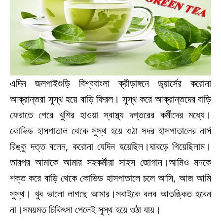
এদিন জলপাইগুড়ি বিশ্ববাংলা ক্রীড়াঙ্গনে ডুয়ার্সের করোনা
আক্রান্তরা সুস্থ হয়ে বাড়ি ফিরল। সুস্থ করে আক্রান্তদের বাড়ি
ফেরাতে পেরে খুশির হাওয়া স্বাস্থ্য দপ্তরের কর্মীদের মধ্যে।
কোভিড হাসপাতাল থেকে সুস্থ হয়ে ওঠা সদর হাসপাতালের নার্স
রিঙ্কু দত্ত বলেন, করোনা যেদিন হয়েছিল।ঘাবড়ে গিয়েছিলাম।
তারপর আমাকে আমার সহকর্মীরা সাহস জোগান।আমিও মনকে
শক্ত করে বাড়ি থেকে কোভিড হাসপাতালে চলে আসি, আজ আমি
সুস্থ। খুব ভালো লাগছে আমার।সবাইকে বলব আতঙ্কিত হবেন
না।সময়মত চিকিৎসা পেলেই সুস্থ হয়ে ওঠা যায়।