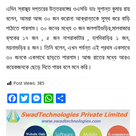
এদিন স্বাস্থ্য দপ্তরের উত্তরবঙ্গের ওএসডি ডাঃ সুশান্ত কুমার রায়
বলেন, আমরা আজ ৩০ জন করোনা আক্রান্তকে সুস্থ করে বাড়ি
পাঠাতে পারলাম। ৩০ জনের মধ্যে ৩ জন জলপাইগুড়ির,মালবাজার
ব্লকের ১৭ জন , ৫ জন নাগরাকাটার , হলদিবাড়ির ১ জন,
ময়নাগুড়ির ৪ জন। তিনি বলেন, এখন পর্যন্ত এই প্রথম একসাথে
৩০ জনকে একসাথে ছাড়তে পারলাম। আজ রাতের মধ্যে আরও
কয়েকজনকে ছেড়ে দিতে পারব বলে মনে করি।
Post Views:
385
F
T
M
W
S
a
w
e
h
h
c
it
ss
at
ar
e
te
e
s
e