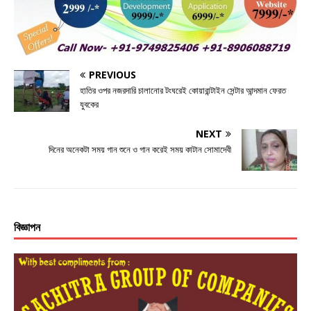
b
r
n
A
o
g
p
o
e
p
k
r
PREVIOUS
হাতির ওপর নজরদারি চালানোর টংঘরেই কোয়ারান্টাইন সেন্টার আন্দমান ফেরত
যুবকের
NEXT
দিনের অনেকটা সময় গান শুনে ও গান করেই সময় কাটান সোমাদেবী
বিজ্ঞাপন