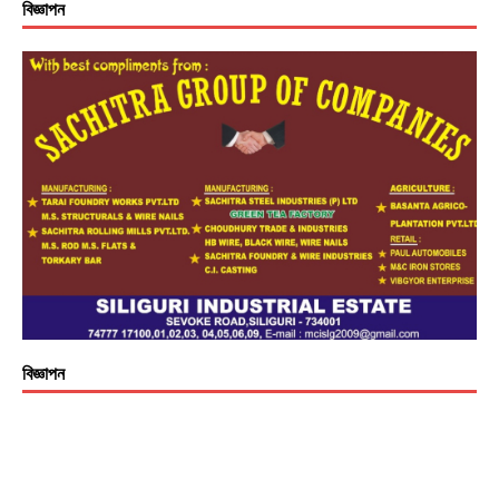
বিজ্ঞাপন
বিজ্ঞাপন