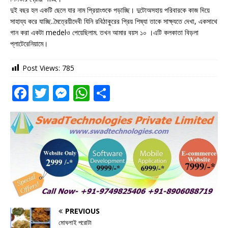
দুই বছর হল একটি ছেলে যার নাম প্রিয়াংশুকে পড়াচ্ছি। দুটোঅসহায় পরিবারকে কাজ দিয়ে
সাহায্য করে যাচ্ছি..মৈত্রেয়ীদেবী যিনি রবিঠাকুরের প্রিয় শিষ্যা তাকে সাক্ষ্যতে দেখা, একসাথে
গান করা একটা medelও পেয়েছিলাম. তখন আমার বয়স ১০ ।এটি কলকাতা বিড়লা
প্লাটেরেনিয়ামে।
Post Views:
785
F
T
M
W
S
a
w
e
h
h
c
it
ss
at
ar
e
te
e
s
e
b
r
n
A
o
g
p
o
e
p
k
r
PREVIOUS
মোঘলাই পরোটা