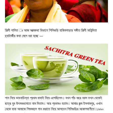
শিল্পী পালিত ঃ আজ আত্মকথা বিভাগে শিলিগুড়ি হাকিমপাড়ার সঙ্গীত শিল্পী অনিন্দিতা
চ্যাটার্জীর কথা মেলে ধরা হচ্ছে —
গান নিয়ে ভাবনাচিন্তা প্রথম বাবাই নিয়ে এসেছিলেন। যখন পাঁচ বছর বয়স তখন থেকেই
ছাত্র যুব উৎসবগুলোতে নাম দিতাম। আর প্রথমও হতাম। আমার জন্ম ইসলামপুর, ওখান
থেকে বাবা আমাকে শিশুমহলে গান করাতে নিয়ে আসতেন শিলিগুড়ির আকাশবাণীতে।১৯৯০