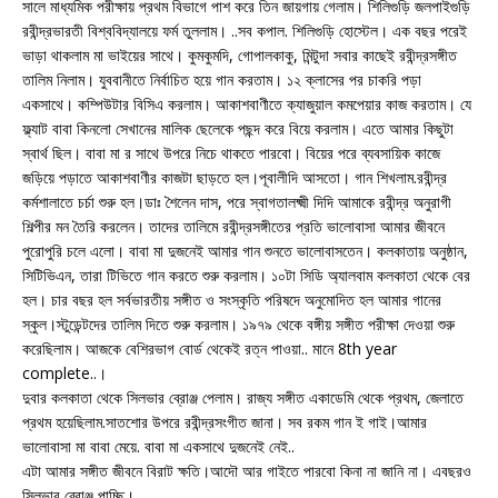
সালে মাধ্যমিক পরীক্ষায় প্রথম বিভাগে পাশ করে তিন জায়গায় গেলাম। শিলিগুড়ি জলপাইগুড়ি
রবীন্দ্রভারতী বিশ্ববিদ্যালয়ে ফর্ম তুললাম। ..সব কপাল. শিলিগুড়ি হোস্টেল। এক বছর পরেই
ভাড়া থাকলাম মা ভাইয়ের সাথে। কুমকুমদি, গোপালকাকু, মিন্টুদা সবার কাছেই রবীন্দ্রসঙ্গীত
তালিম নিলাম। যুববানীতে নির্বাচিত হয়ে গান করতাম। ১২ ক্লাসের পর চাকরি পড়া
একসাথে। কম্পিউটার বিসিএ করলাম। আকাশবাণীতে ক্যাজুয়াল কমপেয়ার কাজ করতাম। যে
ফ্ল্যাট বাবা কিনলো সেখানের মালিক ছেলেকে পছন্দ করে বিয়ে করলাম। এতে আমার কিছুটা
স্বার্থ ছিল। বাবা মা র সাথে উপরে নিচে থাকতে পারবো। বিয়ের পরে ব্যবসায়িক কাজে
জড়িয়ে পড়াতে আকাশবাণীর কাজটা ছাড়তে হল।পূবালীদি আসতো। গান শিখলাম.রবীন্দ্র
কর্মশালাতে চর্চা শুরু হল।ডাঃ শৈলেন দাস, পরে স্বাগতালক্ষ্মী দিদি আমাকে রবীন্দ্র অনুরাগী
শিল্পীর মন তৈরি করলেন। তাদের তালিমে রবীন্দ্রসঙ্গীতের প্রতি ভালোবাসা আমার জীবনে
পুরোপুরি চলে এলো। বাবা মা দুজনেই আমার গান শুনতে ভালোবাসতেন। কলকাতায় অনুষ্ঠান,
সিটিভিএন, তারা টিভিতে গান করতে শুরু করলাম। ১০টা সিডি অ্যালবাম কলকাতা থেকে বের
হল। চার বছর হল সর্বভারতীয় সঙ্গীত ও সংস্কৃতি পরিষদে অনুমোদিত হল আমার গানের
স্কুল।স্টুডেন্টদের তালিম দিতে শুরু করলাম। ১৯৭৯ থেকে বঙ্গীয় সঙ্গীত পরীক্ষা দেওয়া শুরু
করেছিলাম। আজকে বেশিরভাগ বোর্ড থেকেই রত্ন পাওয়া.. মানে 8th year
complete..।
দুবার কলকাতা থেকে সিলভার ব্রোঞ্জ পেলাম। রাজ্য সঙ্গীত একাডেমি থেকে প্রথম, জেলাতে
প্রথম হয়েছিলাম.সাতশোর উপরে রবীন্দ্রসংগীত জানা। সব রকম গান ই গাই।আমার
ভালোবাসা মা বাবা মেয়ে. বাবা মা একসাথে দুজনেই নেই..
এটা আমার সঙ্গীত জীবনে বিরাট ক্ষতি।আদৌ আর গাইতে পারবো কিনা না জানি না। এবছরও
সিলভার ব্রোঞ্জ পাচ্ছি।