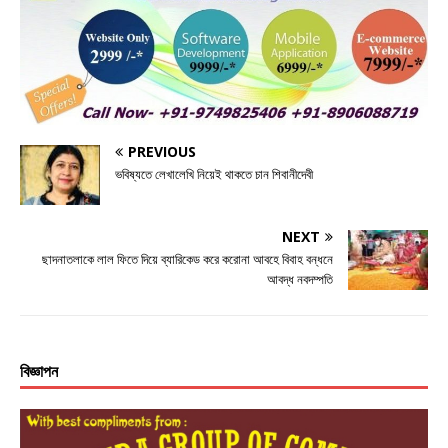
e
te
e
s
e
b
r
n
A
o
g
p
o
e
p
k
r
PREVIOUS
ভবিষ্যতে লেখালেখি নিয়েই থাকতে চান শিবানীদেবী
NEXT
ছাদনাতলাকে লাল ফিতে দিয়ে ব্যারিকেড করে করোনা আবহে বিবাহ বন্ধনে
আবদ্ধ নবদম্পতি
বিজ্ঞাপন