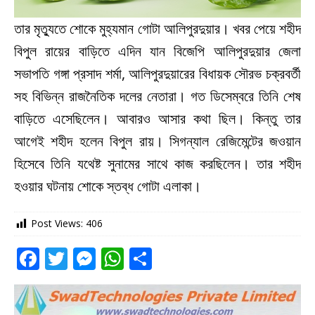
তার মৃত্যুতে শোকে মুহ্যমান গোটা আলিপুরদুয়ার। খবর পেয়ে শহীদ
বিপুল রায়ের বাড়িতে এদিন যান বিজেপি আলিপুরদুয়ার জেলা
সভাপতি গঙ্গা প্রসাদ শর্মা, আলিপুরদুয়ারের বিধায়ক সৌরভ চক্রবর্তী
সহ বিভিন্ন রাজনৈতিক দলের নেতারা। গত ডিসেম্বরে তিনি শেষ
বাড়িতে এসেছিলেন। আবারও আসার কথা ছিল। কিন্তু তার
আগেই শহীদ হলেন বিপুল রায়। সিগন্যাল রেজিমেন্টের জওয়ান
হিসেবে তিনি যথেষ্ট সুনামের সাথে কাজ করছিলেন। তার শহীদ
হওয়ার ঘটনায় শোকে স্তব্ধ গোটা এলাকা।
Post Views:
406
F
T
M
W
S
a
w
e
h
h
c
it
ss
at
ar