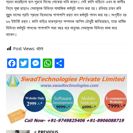
গ্রহন করেছিলো বলে পুরনো দিনের লোকেরা দাবি করেন। সেই কালি বাড়িতে এখন মা কালীর
নিত্য পূজা ছাড়াও সেবামূলক বিভিন্ন সামাজিক কর্মসূচি পালন করা হয়। রবিবার চারন কবি
মুকুন্দ দাসের প্রতি শ্রদ্ধা নিবেদনের পাশাপাশি রক্ত দান কর্মসূচি পালন করা হয়। সংগৃহীত হয়
৯৬ ইউনিট রক্ত। কালি বাড়ির ভারপ্রাপ্ত সম্পাদক আশিস চৌধুরী জানিয়েছেন, তারা ধার্মিক
বিভিন্ন কর্মসূচি পালনের পাশাপাশি সারা বছর ধরে মানুষের সেবামূলক বিভিন্ন কাজ করে
থাকেন।
Post Views:
499
F
T
M
W
S
a
w
e
h
h
c
it
ss
at
ar
e
te
e
s
e
b
r
n
A
o
g
p
o
e
p
k
r
PREVIOUS