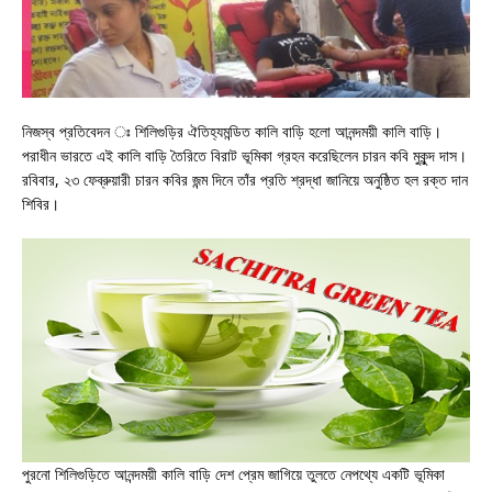
নিজস্ব প্রতিবেদন ঃ শিলিগুড়ির ঐতিহ্যমন্ডিত কালি বাড়ি হলো আনন্দময়ী কালি বাড়ি।
পরাধীন ভারতে এই কালি বাড়ি তৈরিতে বিরাট ভূমিকা গ্রহন করেছিলেন চারন কবি মুকুন্দ দাস।
রবিবার, ২৩ ফেব্রুয়ারী চারন কবির জন্ম দিনে তাঁর প্রতি শ্রদ্ধা জানিয়ে অনুষ্ঠিত হল রক্ত দান
শিবির।
পুরনো শিলিগুড়িতে আনন্দময়ী কালি বাড়ি দেশ প্রেম জাগিয়ে তুলতে নেপথ্যে একটি ভূমিকা