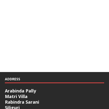
ADDRESS
Arabinda Pally
Matri Villa
Rabindra Sarani
Siliguri