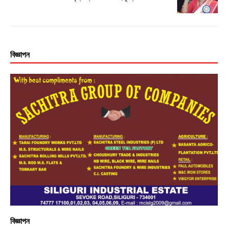
বিজ্ঞাপন
বিজ্ঞাপন