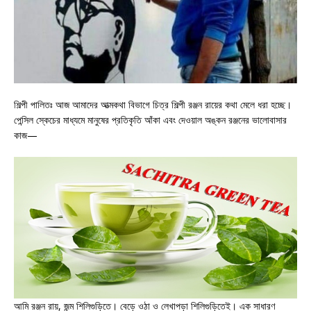
শিল্পী পালিতঃ আজ আমাদের আত্মকথা বিভাগে চিত্র শিল্পী রঞ্জন রায়ের কথা মেলে ধরা হচ্ছে।
পেন্সিল স্কেচের মাধ্যমে মানুষের প্রতিকৃতি আঁকা এবং দেওয়াল অঙ্কন রঞ্জনের ভালোবাসার
কাজ—
আমি রঞ্জন রায়, জন্ম শিলিগুড়িতে। বেড়ে ওঠা ও লেখাপড়া শিলিগুড়িতেই। এক সাধারণ