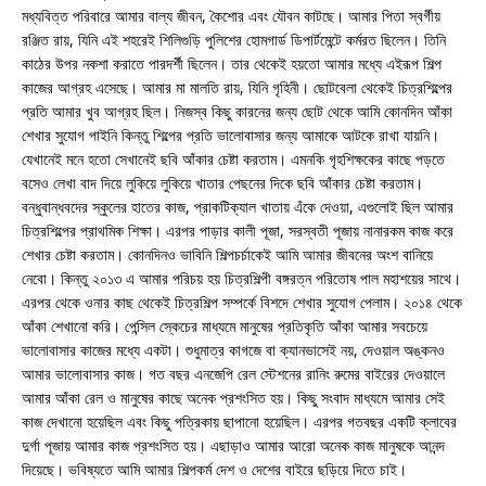
মধ্যবিত্ত পরিবারে আমার বাল্য জীবন, কৈশোর এবং যৌবন কাটছে। আমার পিতা স্বর্গীয়
রঞ্জিত রায়, যিনি এই শহরেই শিলিগুড়ি পুলিশের হোমগার্ড ডিপার্টমেন্টে কর্মরত ছিলেন। তিনি
কাঠের উপর নকশা করাতে পারদর্শী ছিলেন। তার থেকেই হয়তো আমার মধ্যে এইরূপ শিল্প
কাজের আগ্রহ এসেছে। আমার মা মালতি রায়, যিনি গৃহিনী। ছোটবেলা থেকেই চিত্রশিল্পের
প্রতি আমার খুব আগ্রহ ছিল। নিজস্ব কিছু কারনের জন্য ছোট থেকে আমি কোনদিন আঁকা
শেখার সুযোগ পাইনি কিন্তু শিল্পের প্রতি ভালোবাসার জন্য আমাকে আটকে রাখা যায়নি।
যেখানেই মনে হতো সেখানেই ছবি আঁকার চেষ্টা করতাম। এমনকি গৃহশিক্ষকের কাছে পড়তে
বসেও লেখা বাদ দিয়ে লুকিয়ে লুকিয়ে খাতার পেছনের দিকে ছবি আঁকার চেষ্টা করতাম।
বন্ধুবান্ধবদের স্কুলের হাতের কাজ, প্রাকটিক্যাল খাতায় এঁকে দেওয়া, এগুলোই ছিল আমার
চিত্রশিল্পের প্রাথমিক শিক্ষা। এরপর পাড়ার কালী পূজা, সরস্বতী পূজায় নানারকম কাজ করে
শেখার চেষ্টা করতাম। কোনদিনও ভাবিনি শিল্পচর্চাকেই আমি আমার জীবনের অংশ বানিয়ে
নেবো। কিন্তু ২০১৩ এ আমার পরিচয় হয় চিত্রশিল্পী বঙ্গরত্ন পরিতোষ পাল মহাশয়ের সাথে।
এরপর থেকে ওনার কাছ থেকেই চিত্রশিল্প সম্পর্কে বিশদে শেখার সুযোগ পেলাম। ২০১৪ থেকে
আঁকা শেখানো করি। পেন্সিল স্কেচের মাধ্যমে মানুষের প্রতিকৃতি আঁকা আমার সবচেয়ে
ভালোবাসার কাজের মধ্যে একটা। শুধুমাত্র কাগজে বা ক্যানভাসেই নয়, দেওয়াল অঙ্কনও
আমার ভালোবাসার কাজ। গত বছর এনজেপি রেল স্টেশনের রানিং রুমের বাইরের দেওয়ালে
আমার আঁকা রেল ও মানুষের কাছে অনেক প্রশংসিত হয়। কিছু সংবাদ মাধ্যমে আমার সেই
কাজ দেখানো হয়েছিল এবং কিছু পত্রিকায় ছাপানো হয়েছিল। এরপর গতবছর একটি ক্লাবের
দুর্গা পূজায় আমার কাজ প্রশংসিত হয়। এছাড়াও আমার আরো অনেক কাজ মানুষকে আনন্দ
দিয়েছে। ভবিষ্যতে আমি আমার শিল্পকর্ম দেশ ও দেশের বাইরে ছড়িয়ে দিতে চাই।