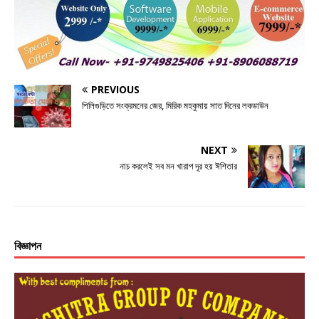
b
r
n
A
o
g
p
o
e
p
k
r
PREVIOUS
শিলিগুড়িতে সংক্রমনের জের, মিরিক মহকুমায় সাত দিনের লকডাউন
NEXT
নাচ করলেই সব মন খারাপ দূর হয় ঈশিতার
বিজ্ঞাপন