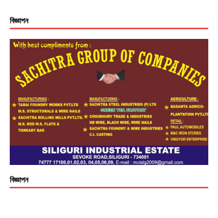
বিজ্ঞাপন
বিজ্ঞাপন