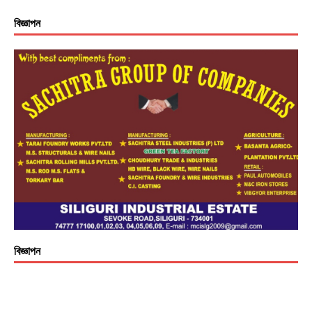
বিজ্ঞাপন
বিজ্ঞাপন