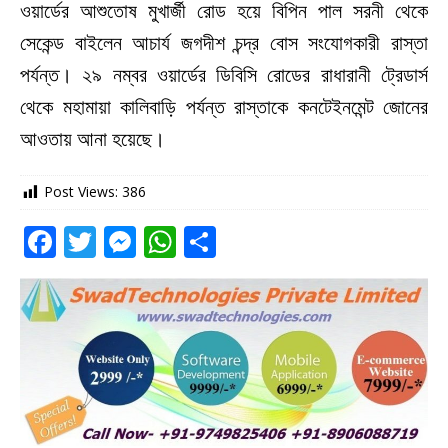
ওয়ার্ডের আশুতোষ মুখার্জী রোড হয়ে বিপিন পাল সরনী থেকে
সেকেন্ড বাইলেন আচার্য জগদীশ চন্দ্র বোস সংযোগকারী রাস্তা
পর্যন্ত। ২৯ নম্বর ওয়ার্ডের ডিবিসি রোডের রাধারানী ট্রেডার্স
থেকে মহামায়া কালিবাড়ি পর্যন্ত রাস্তাকে কনটেইনমেন্ট জোনের
আওতায় আনা হয়েছে।
Post Views:
386
F
T
M
W
S
a
w
e
h
h
c
it
ss
at
ar
e
te
e
s
e
b
r
n
A
o
g
p
o
e
p