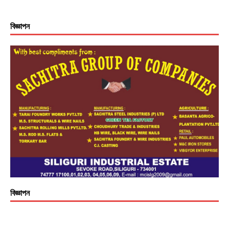
বিজ্ঞাপন
বিজ্ঞাপন