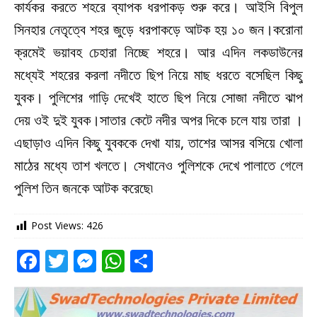
কার্যকর করতে শহরে ব্যাপক ধরপাকড় শুরু করে। আইসি বিপুল
সিনহার নেতৃত্বে শহর জুড়ে ধরপাকড়ে আটক হয় ১০ জন।করোনা
ক্রমেই ভয়াবহ চেহারা নিচ্ছে শহরে। আর এদিন লকডাউনের
মধ্যেই শহরের করলা নদীতে ছিপ নিয়ে মাছ ধরতে বসেছিল কিছু
যুবক। পুলিশের গাড়ি দেখেই হাতে ছিপ নিয়ে সোজা নদীতে ঝাপ
দেয় ওই দুই যুবক।সাতার কেটে নদীর অপর দিকে চলে যায় তারা ।
এছাড়াও এদিন কিছু যুবককে দেখা যায়, তাশের আসর বসিয়ে খোলা
মাঠের মধ্যে তাশ খলতে। সেখানেও পুলিশকে দেখে পালাতে গেলে
পুলিশ তিন জনকে আটক করেছে৷
Post Views:
426
F
T
M
W
S
a
w
e
h
h
c
it
ss
at
ar