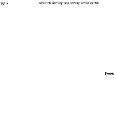
ৃত্যু ৬
সঙ্গীতই তাঁর জীবনের মূল মন্ত্র, জানাচ্ছেন কমলিকা ব্যানার্জী
বিজ্ঞাপ