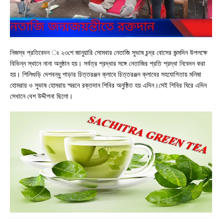
নিজস্ব প্রতিবেদন ঃ ২৩শে জানুয়ারি সোমবার নেতাজি সুভাষ চন্দ্র বোসের জন্মদিন উপলক্ষে
বিভিন্ন স্থানে নানা অনুষ্ঠান হয়। সর্বত্র শ্রদ্ধার সঙ্গে নেতাজির প্রতি শ্রদ্ধা নিবেদন করা
হয়। শিলিগুড়ি দেশবন্ধু পাড়ার চিত্তরঞ্জন ক্লাবে চিত্তরঞ্জন ক্লাবের সহযোগিতায় মনিষা
হোমরায় ও সুভাষ হোমরায় স্মরনে রক্তদান শিবির অনুষ্ঠিত হয় এদিন।সেই শিবির ঘিরে এদিন
সেখানে বেশ উদ্দীপনা ছিলো।