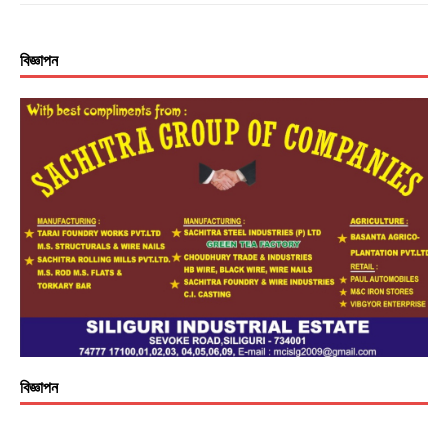
বিজ্ঞাপন
বিজ্ঞাপন