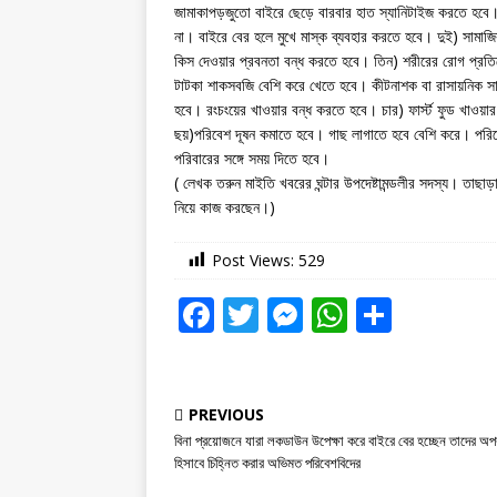
জামাকাপড়জুতো বাইরে ছেড়ে বারবার হাত স্যানিটাইজ করতে হবে। 
না। বাইরে বের হলে মুখে মাস্ক ব্যবহার করতে হবে। দুই) সামাজি
কিস দেওয়ার প্রবনতা বন্ধ করতে হবে। তিন) শরীরের রোগ প্রতির
টাটকা শাকসবজি বেশি করে খেতে হবে। কীটনাশক বা রাসায়নিক স
হবে। রংচংয়ের খাওয়ার বন্ধ করতে হবে। চার) ফার্স্ট ফুড খাওয়
ছয়)পরিবেশ দূষন কমাতে হবে। গাছ লাগাতে হবে বেশি করে। পর
পরিবারের সঙ্গে সময় দিতে হবে।
( লেখক তরুন মাইতি খবরের ঘন্টার উপদেষ্টামন্ডলীর সদস্য। তা
নিয়ে কাজ করছেন।)
Post Views:
529
F
T
M
W
S
a
w
e
h
h
c
it
ss
at
ar
e
te
e
s
e
PREVIOUS
বিনা প্রয়োজনে যারা লকডাউন উপেক্ষা করে বাইরে বের হচ্ছেন তাদের অপ
b
r
n
A
হিসাবে চিহ্নিত করার অভিমত পরিবেশবিদের
o
g
p