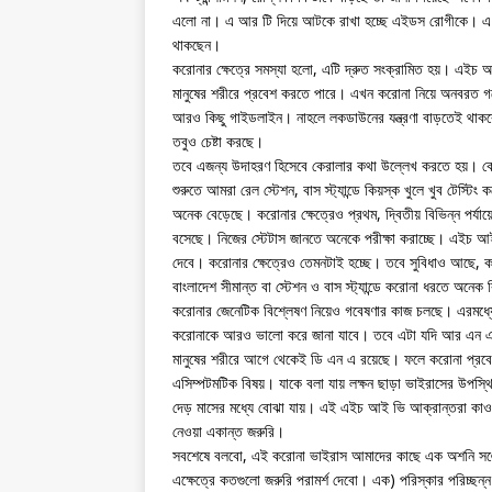
এলো না। এ আর টি দিয়ে আটকে রাখা হচ্ছে এইডস রোগীকে। এ আ
থাকছেন।
করোনার ক্ষেত্রে সমস্যা হলো, এটি দ্রুত সংক্রামিত হয়। এইচ 
মানুষের শরীরে প্রবেশ করতে পারে। এখন করোনা নিয়ে অনবরত গ
আরও কিছু গাইডলাইন। নাহলে লকডাউনের যন্ত্রণা বাড়তেই থাক
তবুও চেষ্টা করছে।
তবে এজন্য উদাহরণ হিসেবে কেরালার কথা উল্লেখ করতে হয়। কেরা
শুরুতে আমরা রেল স্টেশন, বাস স্ট্যান্ডে কিয়স্ক খুলে খুব টেস
অনেক বেড়েছে। করোনার ক্ষেত্রেও প্রথম, দ্বিতীয় বিভিন্ন পর্য
বসেছে। নিজের স্টেটাস জানতে অনেকে পরীক্ষা করাচ্ছে। এইচ আ
দেবে। করোনার ক্ষেত্রেও তেমনটাই হচ্ছে। তবে সুবিধাও আছে, ক
বাংলাদেশ সীমান্ত বা স্টেশন ও বাস স্ট্যান্ডে করোনা ধরতে অনে
করোনার জেনেটিক বিশ্লেষণ নিয়েও গবেষণার কাজ চলছে। এরমধ্য
করোনাকে আরও ভালো করে জানা যাবে। তবে এটা যদি আর এন এ 
মানুষের শরীরে আগে থেকেই ডি এন এ রয়েছে। ফলে করোনা প্রবেশে
এসিম্পটমটিক বিষয়। যাকে বলা যায় লক্ষন ছাড়া ভাইরাসের উপস্থি
দেড় মাসের মধ্যে বোঝা যায়। এই এইচ আই ভি আক্রান্তরা কাও
নেওয়া একান্ত জরুরি।
সবশেষে বলবো, এই করোনা ভাইরাস আমাদের কাছে এক অশনি সঙ্ক
এক্ষেত্রে কতগুলো জরুরি পরামর্শ দেবো। এক) পরিস্কার পরিচ্ছ