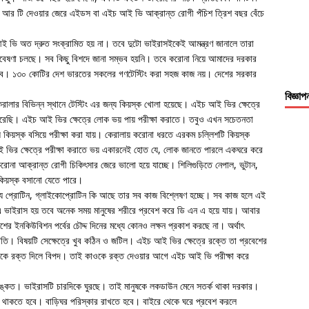
র টি দেওয়ার জেরে এইডস বা এইচ আই ভি আক্রান্ত রোগী পঁচিশ ত্রিশ বছর বেঁচে
আই ভি অত দ্রুত সংক্রামিত হয় না। তবে দুটো ভাইরাসইকেই আমন্ত্রণ জানালে তারা
বেষণা চলছে। সব কিছু বিশদে জানা সম্ভব হয়নি। তবে করোনা নিয়ে আমাদের দরকার
বে। ১৩০ কোটির দেশ ভারতের সকলের গণটেস্টিং করা সহজ কাজ নয়। দেশের সরকার
বিজ্ঞাপ
লার বিভিন্ন স্থানে টেস্টিং এর জন্য কিয়স্ক খোলা হয়েছে। এইচ আই ভির ক্ষেত্রে
্টিং করেছি। এইচ আই ভির ক্ষেত্রে লোক ভয় পায় পরীক্ষা করাতে। তবুও এখন সচেতনতা
ায়ে কিয়স্ক বসিয়ে পরীক্ষা করা যায়। কেরালায় করোনা ধরতে এরকম চল্লিশটি কিয়স্ক
ই ভির ক্ষেত্রে পরীক্ষা করাতে ভয় একারনেই হোত যে, লোক জানতে পারলে একঘরে করে
রোনা আক্রান্ত রোগী চিকিৎসার জেরে ভালো হয়ে যাচ্ছে। শিলিগুড়িতে নেপাল, ভুটান,
ক কিয়স্ক বসানো যেতে পারে।
ে প্রোটিন, গ্লাইকোপ্রোটিন কি আছে তার সব কাজ বিশ্লেষণ হচ্ছে। সব কাজ হলে এই
ভাইরাস হয় তবে অনেক সময় মানুষের শরীরে প্রবেশ করে ডি এন এ হয়ে যায়। আবার
র ইনকিউবিশন পর্বের চৌদ্দ দিনের মধ্যে কোনও লক্ষন প্রকাশ করছে না। অর্থাৎ
তি। বিষয়টি সেক্ষেত্রে খুব কঠিন ও জটিল। এইচ আই ভির ক্ষেত্রে রক্তে তা প্রবেশের
কে রক্ত দিলে বিপদ। তাই কাওকে রক্ত দেওয়ার আগে এইচ আই ভি পরীক্ষা করে
েত। ভাইরাসটি চারদিকে ঘুরছে। তাই মানুষকে লকডাউন মেনে সতর্ক থাকা দরকার।
ন্ন থাকতে হবে। বাড়িঘর পরিস্কার রাখতে হবে। বাইরে থেকে ঘরে প্রবেশ করলে