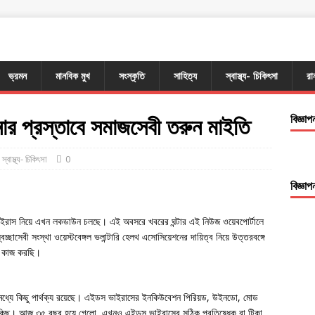
ভ্রমন
মানবিক মুখ
সংস্কৃতি
সাহিত্য
স্বাস্থ্য- চিকিৎসা
রা
োর প্রস্তাবে সমাজসেবী তরুন মাইতি
বিজ্ঞাপ
,
স্বাস্থ্য- চিকিৎসা
0
বিজ্ঞাপ
ইরাস নিয়ে এখন লকডাউন চলছে। এই অবসরে খবরের ঘন্টার এই নিউজ ওয়েবপোর্টালে
চ্ছাসেবী সংস্থা ওয়েস্টবেঙ্গল ভলান্টারি হেলথ এসোসিয়েশনের দায়িত্ব নিয়ে উত্তরবঙ্গে
ে কাজ করছি।
্যে কিছু পার্থক্য রয়েছে। এইডস ভাইরাসের ইনকিউবেশন পিরিয়ড, উইনডো, মোড
নেক কিছু। আজ ৩৫ বছর হয়ে গেলো, এখনও এইডস ভাইরাসের সঠিক প্রতিষেধক বা টিকা