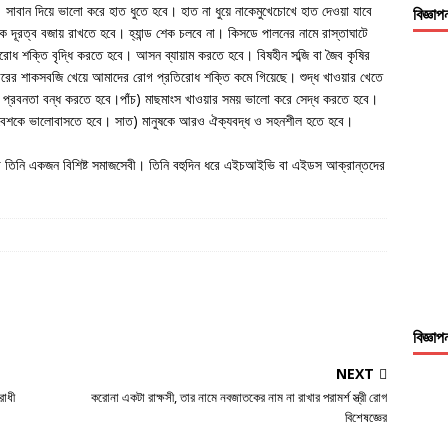
সাবান দিয়ে ভালো করে হাত ধুতে হবে। হাত না ধুয়ে নাকেমুখেচোখে হাত দেওয়া যাবে
বিজ্ঞাপ
ক দূরত্ব বজায় রাখতে হবে। হ্যান্ড শেক চলবে না। কিসডে পালনের নামে রাস্তাঘাটে
োধ শক্তি বৃদ্ধি করতে হবে। আসন ব্যায়াম করতে হবে। বিষহীন সব্জি বা জৈব কৃষির
ারের শাকসবজি খেয়ে আমাদের রোগ প্রতিরোধ শক্তি কমে গিয়েছে। শুদ্ধ খাওয়ার খেতে
ার প্রবনতা বন্ধ করতে হবে।পাঁচ) মাছমাংস খাওয়ার সময় ভালো করে সেদ্ধ করতে হবে।
িবেশকে ভালোবাসতে হবে। সাত) মানুষকে আরও ঐক্যবদ্ধ ও সহনশীল হতে হবে।
ছাড়া তিনি একজন বিশিষ্ট সমাজসেবী। তিনি বহুদিন ধরে এইচআইভি বা এইডস আক্রান্তদের
বিজ্ঞাপ
NEXT
রাধী
করোনা একটা রাক্ষসী, তার নামে নবজাতকের নাম না রাখার পরামর্শ স্ত্রী রোগ
বিশেষজ্ঞের