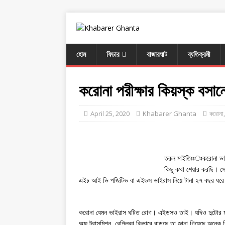
হোম
ফিচার
বাজারঘাট
ব্যতিক্রমী
করোনা পরীক্ষার কিয়স্ক বসান
April 25, 2020
Khabarer Ghanta
করোনা
তরুন মাইতিঃঃঃকরোনা ভা
কিছু কথা শেয়ার করছি। স্বে
এইচ আই ভি পজিটিভ বা এইডস ভাইরাস নিয়ে টানা ২৭ বছর ধর
করোনা যেমন ভাইরাস ঘটিত রোগ। এইডসও তাই। যদিও দুটোর মধ
অফ ট্রান্সমিশন, রেপ্লিকা কিভাবে বাড়ছে তা জানা গিয়েছে অ