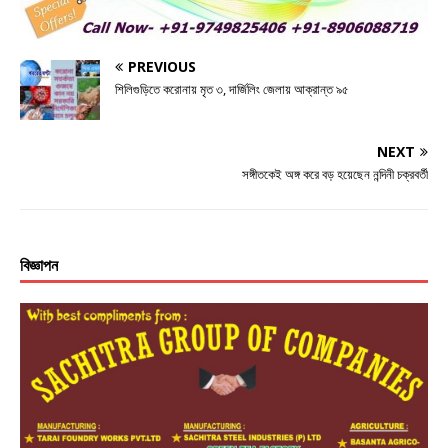
o
e
p
k
r
PREVIOUS
শিলিগুড়িতে করোনায় মৃত ৩, দার্জিলিং জেলায় আক্রান্ত ৯৫
NEXT
সঙ্গীতকেই অঙ্গ করে বড় হয়েছেন নন্দিনী চক্রবর্তী
বিজ্ঞাপন