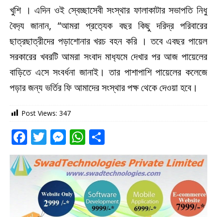
খুশি । এদিন ওই স্বেচ্ছাসেবী সংস্থার ফালাকাটার সভাপতি নিধু
বৈদ‍্য জানান, “আমরা প্রত‍্যেক বছর কিছু দরিদ্র পরিবারের
ছাত্রছাত্রীদের পড়াশোনার খরচ বহন করি । তবে এবছর পায়েল
সরকারের খবরটি আমরা সংবাদ মাধ‍্যমে দেখার পর আজ পায়েলের
বাড়িতে এসে সংবর্ধনা জানাই। তার পাশাপাশি পায়েলের কলেজে
পড়ার জন্য ভর্তির ফি আমাদের সংস্থার পক্ষ থেকে দেওয়া হবে।
Post Views:
347
F
T
M
W
S
a
w
e
h
h
c
it
ss
at
ar
e
te
e
s
e
b
r
n
A
o
g
p