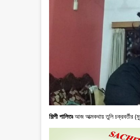
শিল্পী পালিতঃ
আজ আত্মকথায় তুলি চক্রবর্তীর (ম