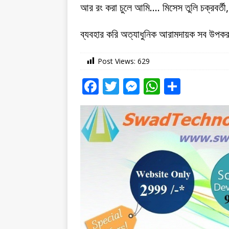
আর রং করা চুলে আমি…. মিসেস তুলি চক্রবর্তী
ব্যবহার করি অত্যাধুনিক আরামদায়ক সব উপ
Post Views:
629
F
T
M
W
S
a
w
e
h
h
c
it
ss
at
ar
e
te
e
s
e
b
r
n
A
o
g
p
o
e
p
k
r