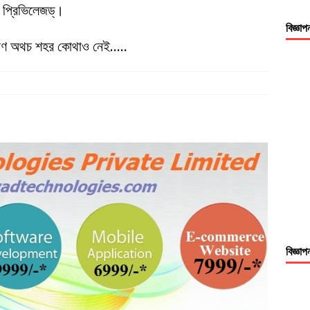
, প্রিভিলেজড্।
বিজ্ঞাপ
করণ অথচ শহর কোথাও নেই…..
বিজ্ঞাপ