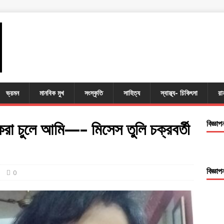
ভ্রমন
মানবিক মুখ
সংস্কৃতি
সাহিত্য
স্বাস্থ্য- চিকিৎসা
রা
করা চুলে আমি—– মিসেস তুলি চক্রবর্তী
বিজ্ঞাপ
বিজ্ঞাপ
0