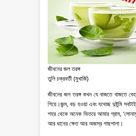
জীবনের জল তরঙ্গ
তুলি চক্রবর্তী (মুখার্জি)
জীবনের জল তরঙ্গ কখন যে বাজতে বাজতে বেহা
গিয়ে।জন্ম, বড় হওয়া এবং যথেচ্ছ দুষ্টুমি সব
শহর থেকে অনেক ভিতরে আমার গ্রাম, ‘সোনামুখ
আর ধানের ক্ষেত আর অজস্র গাছপালা।