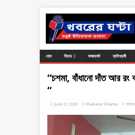
হোম
ফিচার
বাজারঘাট
ব্যতিক্রমী
“চশমা, বাঁধানো দাঁত আর রং 
“
June 27, 2020
Khabarer Ghanta
সাহিত্য