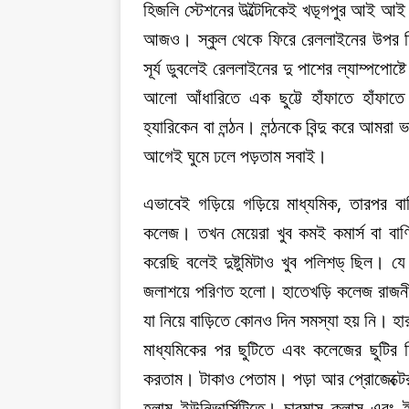
হিজলি স্টেশনের উল্টৈদিকেই খড়্গপুর আই আই ট
আজও। স্কুল থেকে ফিরে রেললাইনের উপর দিয়ে 
সূর্য ডুবলেই রেললাইনের দু পাশের ল্যাম্পপোষ্ট
আলো আঁধারিতে এক ছুট্টে হাঁফাতে হাঁফাত
হ্যারিকেন বা লন্ঠন। লন্ঠনকে বিন্দু করে আমর
আগেই ঘুমে ঢলে পড়তাম সবাই।
এভাবেই গড়িয়ে গড়িয়ে মাধ্যমিক, তারপর 
কলেজ। তখন মেয়েরা খুব কমই কমার্স বা বা
করেছি বলেই দুষ্টুমিটাও খুব পলিশড্ ছিল। য
জলাশয়ে পরিণত হলো। হাতেখড়ি কলেজ রাজনীত
যা নিয়ে বাড়িতে কোনও দিন সমস্যা হয় নি। হারা
মাধ্যমিকের পর ছুটিতে এবং কলেজের ছুটির দ
করতাম। টাকাও পেতাম। পড়া আর প্রোজেক্টের ক
হলাম ইউনিভার্সিটিতে। চারমাস ক্লাস এবং ই