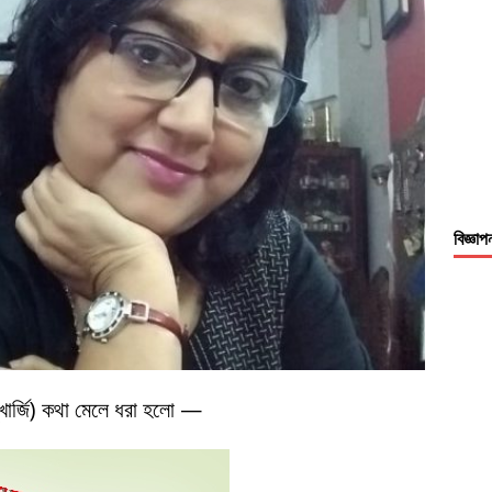
বিজ্ঞাপ
ুখার্জি) কথা মেলে ধরা হলো —