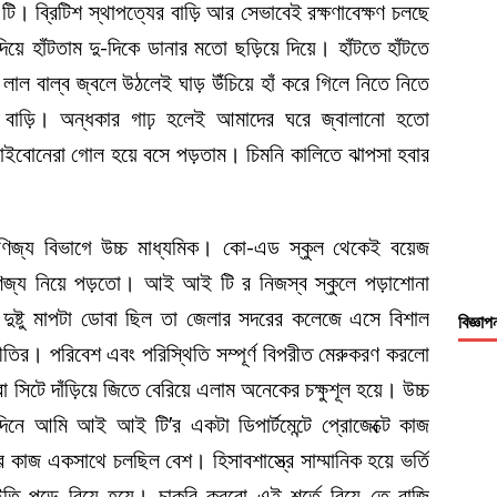
ি। ব্রিটিশ স্থাপত্যের বাড়ি আর সেভাবেই রক্ষণাবেক্ষণ চলছে
হাঁটতাম দু-দিকে ডানার মতো ছড়িয়ে দিয়ে। হাঁটতে হাঁটতে
ে লাল বাল্ব জ্বলে উঠলেই ঘাড় উঁচিয়ে হাঁ করে গিলে নিতে নিতে
ে বাড়ি। অন্ধকার গাঢ় হলেই আমাদের ঘরে জ্বালানো হতো
া ভাইবোনেরা গোল হয়ে বসে পড়তাম। চিমনি কালিতে ঝাপসা হবার
বাণিজ্য বিভাগে উচ্চ মাধ্যমিক। কো-এড স্কুল থেকেই বয়েজ
ণিজ্য নিয়ে পড়তো। আই আই টি র নিজস্ব স্কুলে পড়াশোনা
ে দুষ্টু মাপটা ডোবা ছিল তা জেলার সদরের কলেজে এসে বিশাল
বিজ্ঞাপ
ির। পরিবেশ এবং পরিস্থিতি সম্পূর্ণ বিপরীত মেরুকরণ করলো
 সিটে দাঁড়িয়ে জিতে বেরিয়ে এলাম অনেকের চক্ষুশূল হয়ে। উচ্চ
িনে আমি আই আই টি’র একটা ডিপার্টমেন্টে প্রোজেক্টে কাজ
াজ একসাথে চলছিল বেশ। হিসাবশাস্ত্রে সাম্মানিক হয়ে ভর্তি
তি পড়ে বিয়ে হয়ে। চাকরি করবো এই শর্তে বিয়ে তে রাজি