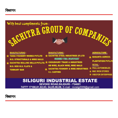
বিজ্ঞাপন
বিজ্ঞাপন