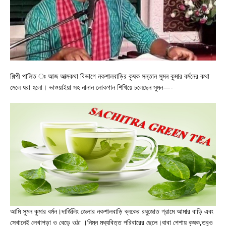
শিল্পী পালিত ঃ আজ আত্মকথা বিভাগে নকশালবাড়ির কৃষক সন্তান সুমন কুমার বর্মনের কথা
মেলে ধরা হলো। ভাওয়াইয়া সহ নানান লোকগান শিখিয়ে চলেছেন সুমন—-
আমি সুমন কুমার বর্মন।দার্জিলিং জেলার নকশালবাড়ি ব্লকের রঘুজোত গ্রামে আমার বাড়ি এবং
সেখানেই লেখাপড়া ও বেড়ে ওঠা ।নিম্ন মধ্যবিত্ত পরিবারের ছেলে।বাবা পেশায় কৃষক,তবুও