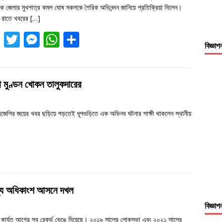
k
er
p
িক জেলার মুখপাত্র কমল ঘোষ সকলকে গৈরিক অভিনন্দন জানিয়ে প্রতিক্রিয়া দিলেন।
 রাতে খবরের
[…]
F
T
M
W
S
বিজ্ঞাপ
ac
w
e
h
h
e
itt
ss
at
ar
b
er
e
s
e
থা মুণ্ডন খোকন তালুকদারের
o
n
A
o
g
p
গে বিজেপির জয়ের খবর ছড়িয়ে পড়তেই ধূপগুড়িতে এক অভিনব ঘটনার সাক্ষী থাকলেন স্থানীয়
k
er
p
ধ্যে অধিকাংশ আসনে দখল
বিজ্ঞাপ
লাফল কার্যত আগের সব রেকর্ড ভেঙে দিয়েছে। ২০১৯ সালের লোকসভা এবং ২০২১ সালের