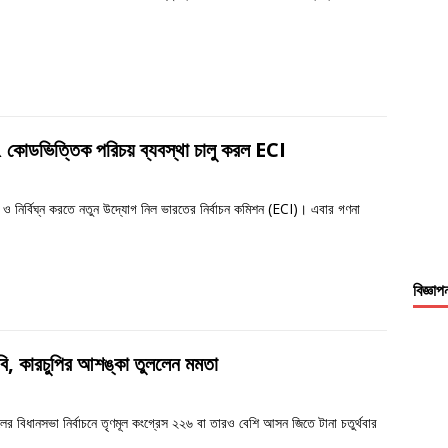
R কোডভিত্তিক পরিচয় ব্যবস্থা চালু করল ECI
 ও নির্বিঘ্ন করতে নতুন উদ্যোগ নিল ভারতের নির্বাচন কমিশন (ECI)। এবার গণনা
বিজ্ঞাপ
ি, কারচুপির আশঙ্কা তুললেন মমতা
লের বিধানসভা নির্বাচনে তৃণমূল কংগ্রেস ২২৬ বা তারও বেশি আসন জিতে টানা চতুর্থবার