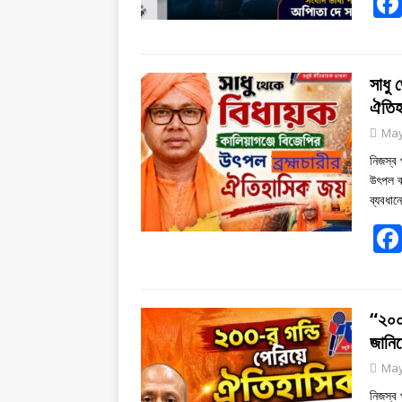
সাধু 
ঐতিহ
May
নিজস্ব 
উৎপল ব্
ব্যবধান
“২০০
জানি
May
নিজস্ব 