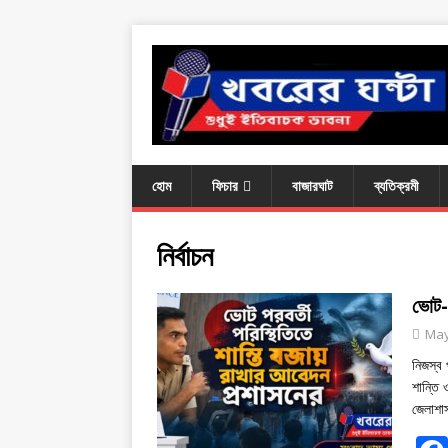
হোম
ফিচার
বাজারঘাট
ব্যতিক্রমী
নির্বাচন
ভোট-প
May
নিজস্ব
শান্তি
জেলাশ