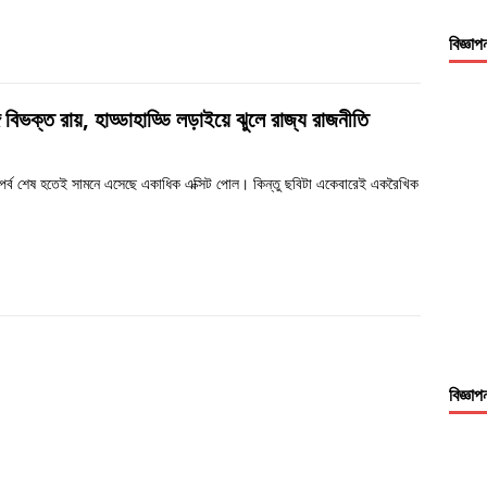
বিজ্ঞাপ
গে বিভক্ত রায়, হাড্ডাহাড্ডি লড়াইয়ে ঝুলে রাজ্য রাজনীতি
োটপর্ব শেষ হতেই সামনে এসেছে একাধিক এক্সিট পোল। কিন্তু ছবিটা একেবারেই একরৈখিক
বিজ্ঞাপ