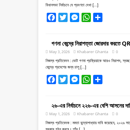
o
g
p
বিধানসভা নির্বাচনে যে প্রবণতা দেখা
[…]
k
er
p
F
T
M
W
S
ac
w
e
h
h
e
itt
ss
at
ar
b
er
e
s
e
গণনা কেন্দ্রে নিরাপত্তা জোরদার করতে Q
o
n
A
May 3, 2026
Khabarer Ghanta
0
o
g
p
নিজস্ব প্রতিবেদন : ভোট গণনা প্রক্রিয়াকে আরও নিরাপদ, স্বচ্ছ
কেন্দ্রে প্রবেশের জন্য চালু
[…]
k
er
p
F
T
M
W
S
ac
w
e
h
h
e
itt
ss
at
ar
b
er
e
s
e
২৬-এর নির্বাচনে ২২৬-এর বেশি আসনের দাব
o
n
A
May 1, 2026
Khabarer Ghanta
0
o
g
p
নিজস্ব প্রতিবেদক : মমতা বন্দ্যোপাধ্যায় দাবি করেছেন, ২০২৬ সা
সরকার গঠন করবে। তাঁর
[…]