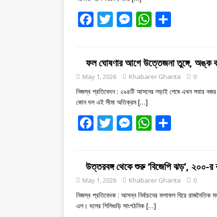
k
er
p
F
T
M
W
S
ac
w
e
h
h
e
itt
ss
at
ar
b
er
e
s
e
ফল ঘোষণার আগে উত্তেজনা তুঙ্গে, অঙ্ক কষে
o
n
A
May 1, 2026
Khabarer Ghanta
0
o
g
p
নিজস্ব প্রতিবেদন : ২৯৪টি আসনের লড়াই শেষে এখন সবার নজর 
কোন দল এই সীমা অতিক্রম
[…]
k
er
p
F
T
M
W
S
ac
w
e
h
h
e
itt
ss
at
ar
b
er
e
s
e
উত্তরবঙ্গ থেকে শুরু ‘বিজেপি ঝড়’, ২০০-র
o
n
A
May 1, 2026
Khabarer Ghanta
0
o
g
p
নিজস্ব প্রতিবেদক : আসন্ন নির্বাচনের ফলাফল ঘিরে রাজনৈতিক মহ
এল। দলের শিলিগুড়ি সাংগঠনিক
[…]
k
er
p