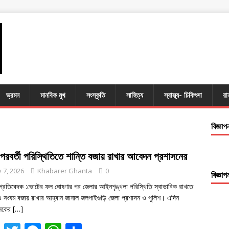
ভ্রমন
মানবিক মুখ
সংস্কৃতি
সাহিত্য
স্বাস্থ্য- চিকিৎসা
রা
বিজ্ঞাপ
রবর্তী পরিস্থিতিতে শান্তি বজায় রাখার আবেদন প্রশাসনের
 7, 2026
Khabarer Ghanta
0
বিজ্ঞাপ
 প্রতিবেদক :ভোটের ফল ঘোষণার পর জেলার আইনশৃঙ্খলা পরিস্থিতি স্বাভাবিক রাখতে
 ও সংযম বজায় রাখার আহ্বান জানাল জলপাইগুড়ি জেলা প্রশাসন ও পুলিশ। এদিন
াসকের
[…]