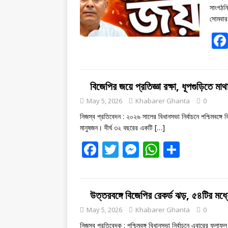
সাংগঠন
সোমবার
বিজেপির জয়ে প্রতিজ্ঞা রক্ষা, ধূপগুড়িতে মা
May 5, 2026
Khabarer Ghanta
0
নিজস্ব প্রতিবেদন : ২০২৬ সালের বিধানসভা নির্বাচনে পশ্চিমবঙ্
মানুষজন। দীর্ঘ ৩২ বছরের একটি
[…]
F
T
M
W
S
ac
w
e
h
h
e
itt
ss
at
ar
b
er
e
s
e
উত্তরবঙ্গে বিজেপির রেকর্ড ঝড়, ৫৪টির ম
o
n
A
May 5, 2026
Khabarer Ghanta
0
নিজস্ব প্রতিবেদক : পশ্চিমবঙ্গ বিধানসভা নির্বাচনে এবারের ফ