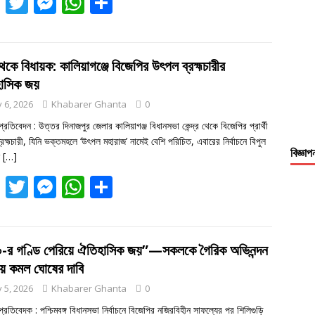
F
T
M
W
S
ac
w
e
h
h
e
itt
ss
at
ar
b
er
e
s
e
থেকে বিধায়ক: কালিয়াগঞ্জে বিজেপির উৎপল ব্রহ্মচারীর
াসিক জয়
o
n
A
 6, 2026
Khabarer Ghanta
0
o
g
p
প্রতিবেদন : উত্তর দিনাজপুর জেলার কালিয়াগঞ্জ বিধানসভা কেন্দ্র থেকে বিজেপির প্রার্থী
k
er
p
রহ্মচারী, যিনি ভক্তমহলে ‘উৎপল মহারাজ’ নামেই বেশি পরিচিত, এবারের নির্বাচনে বিপুল
বিজ্ঞাপ
ে
[…]
F
T
M
W
S
ac
w
e
h
h
e
itt
ss
at
ar
b
er
e
s
e
-র গণ্ডি পেরিয়ে ঐতিহাসিক জয়”—সকলকে গৈরিক অভিনন্দন
য়ে কমল ঘোষের দাবি
o
n
A
 5, 2026
Khabarer Ghanta
0
o
g
p
প্রতিবেদক : পশ্চিমবঙ্গ বিধানসভা নির্বাচনে বিজেপির নজিরবিহীন সাফল্যের পর শিলিগুড়ি